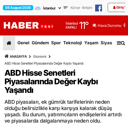
Giriş Y
08 August 2026
11
°
Künye
İletişim
11
°
İstanbul
Hava Durumu
KAPALI
Genel
Gündem
Spor
Teknoloji
Yaşam
Siyaset
Dün
ANASAYFA
Ekonomi
ABD Hisse Senetleri Piyasalarında Değer Kaybı Yaşandı
ABD Hisse Senetleri
Piyasalarında Değer Kaybı
Yaşandı
ABD piyasaları, ek gümrük tarifelerinin neden
olduğu belirsizlikle karşı karşıya kalarak düşüş
yaşadı. Bu durum, yatırımcıların endişelerini artırdı
ve piyasalarda dalgalanmaya neden oldu.