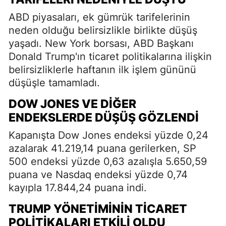
ABD piyasaları, ek gümrük tarifelerinin
neden olduğu belirsizlikle birlikte düşüş
yaşadı. New York borsası, ABD Başkanı
Donald Trump'ın ticaret politikalarına ilişkin
belirsizliklerle haftanın ilk işlem gününü
düşüşle tamamladı.
DOW JONES VE DIĞER
ENDEKSLERDE DÜŞÜŞ GÖZLENDI
Kapanışta Dow Jones endeksi yüzde 0,24
azalarak 41.219,14 puana gerilerken, SP
500 endeksi yüzde 0,63 azalışla 5.650,59
puana ve Nasdaq endeksi yüzde 0,74
kayıpla 17.844,24 puana indi.
TRUMP YÖNETIMININ TICARET
POLITIKALARI ETKILI OLDU