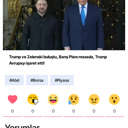
Trump ve Zelenski buluştu, Barış Planı masada, Trump
Avrupayı işaret etti!
#Abd
#Borsa
#Piyasa
0
0
0
0
0
0
Yorumlar