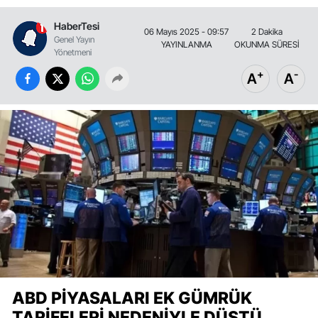
HaberTesi
06 Mayıs 2025 - 09:57
2 Dakika
Genel Yayın
YAYINLANMA
OKUNMA SÜRESİ
Yönetmeni
+
-
A
A
ABD PIYASALARI EK GÜMRÜK
TARIFELERI NEDENIYLE DÜŞTÜ