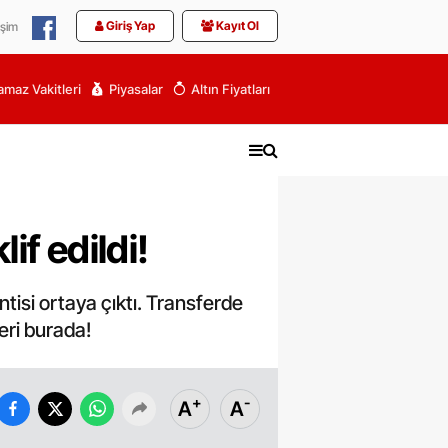
Giriş Yap
Kayıt Ol
işim
maz Vakitleri
Piyasalar
Altın Fiyatları
if edildi!
ntisi ortaya çıktı. Transferde
eri burada!
+
-
A
A