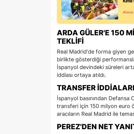
Kime
#Genel
ARDA GÜLER'E 150 M
TEKLIFI
Real Madrid'de forma giyen ge
birlikte gösterdiği performans
İspanyol devindeki süreleri art
iddiası ortaya atıldı.
TRANSFER İDDIALARI
İspanyol basınından Defansa Ce
transferi için 150 milyon euro 
aracıların Real Madrid ile temas
PEREZ'DEN NET YANI