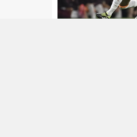
Antal
Kime
#Genel
GALATASARAY, FRA
SKANDAL BIR MAĞLU
Almanya'da Eintracht Frankf
Galatasaray, büyük bir hayal kırı
muazzam performansa rağmen 
takımın Şampiyonlar Ligi'ndeki