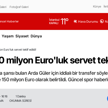
Künye
İlet
aleri
Fotoğraf Galeri
11
°
İstanbul
üncel Haberler
Hava Durumu
Na
KAPALI
Yaşam
Siyaset
Dünya
n Euro'luk servet teklif edildi!
 milyon Euro'luk servet tekl
 şansı bulan Arda Güler için iddialı bir transfer söyle
 150 milyon Euro olarak belirtildi. Güncel spor haberl
- 16:16
1 Dakika
NMA
OKUNMA SÜRESİ