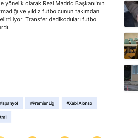
life yönelik olarak Real Madrid Başkanı'nın
akmadığı ve yıldız futbolcunun takımdan
lirtiliyor. Transfer dedikoduları futbol
rdı.
#Ispanyol
#Premier Lig
#Xabi Alonso
ral