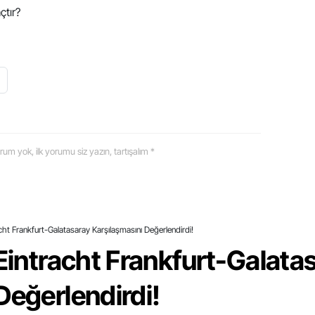
çtır?
 yorum yok, ilk yorumu siz yazın, tartışalım *
acht Frankfurt-Galatasaray Karşılaşmasını Değerlendirdi!
 Eintracht Frankfurt-Galata
Değerlendirdi!