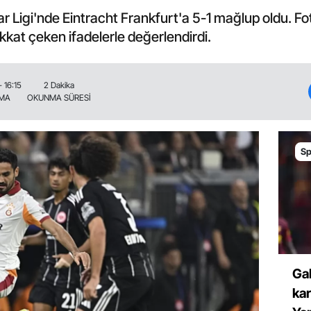
 Ligi'nde Eintracht Frankfurt'a 5-1 mağlup oldu. Fo
kkat çeken ifadelerle değerlendirdi.
- 16:15
2 Dakika
NMA
OKUNMA SÜRESİ
Sp
Ga
ka