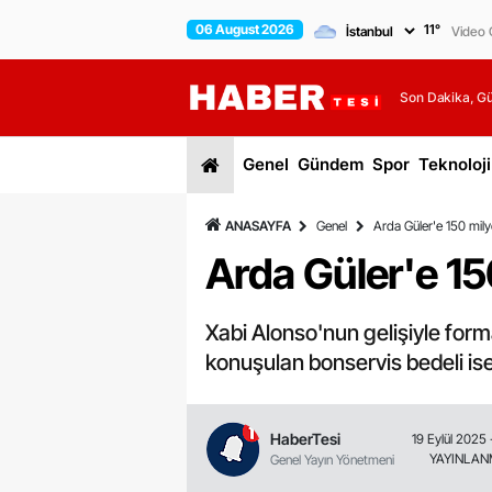
06 August 2026
11
°
Video G
Son Dakika, G
Genel
Gündem
Spor
Teknoloji
ANASAYFA
Genel
Arda Güler'e 150 milyo
Arda Güler'e 150
Xabi Alonso'nun gelişiyle forma
konuşulan bonservis bedeli ise
HaberTesi
19 Eylül 2025 
YAYINLA
Genel Yayın Yönetmeni