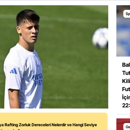
Sp
Bal
Tut
Kil
Fut
İçi
22:
ya Rafting Zorluk Dereceleri Nelerdir ve Hangi Seviye
Ge