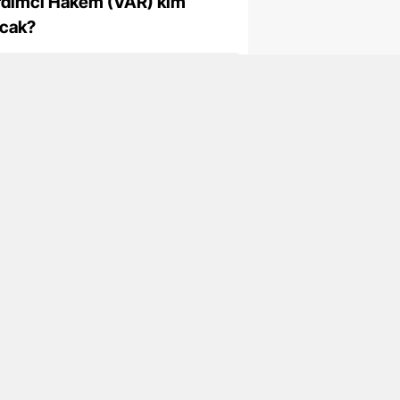
rdımcı Hakem (VAR) kim
acak?
or
latasaray'da sürpriz
lişme: Leroy Sane!
or