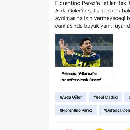
Florentino Perez'e iletilen tek
Arda Güler'in satışına sıcak b
ayrılmasına izin vermeyeceği be
camiasında büyük yankı uyandı
Asensio, Villareal'e
transfer olmak üzere!
#Arda Güler
#Real Madrid
#Florentino Perez
#Defansa Cent