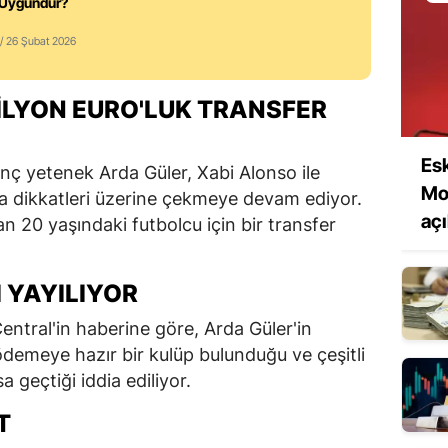
 Uygundur?
/ 26 Şubat 2026
ILYON EURO'LUK TRANSFER
Esk
nç yetenek Arda Güler, Xabi Alonso ile
Mou
la dikkatleri üzerine çekmeye devam ediyor.
açı
an 20 yaşındaki futbolcu için bir transfer
 YAYILIYOR
ntral'in haberine göre, Arda Güler'in
ödemeye hazır bir kulüp bulunduğu ve çeşitli
a geçtiği iddia ediliyor.
T