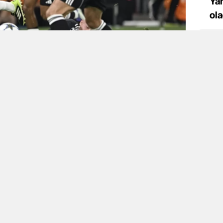
Ya
ol
Sp
ya Rafting Zorluk Dereceleri Nelerdir ve Hangi Seviye
 Uygundur?
/ 26 Şubat 2026
NKFURT DEPLASMANINDA
Ga
BIYET ALDI
ge
urt deplasmanında oynanan maçta
klığı yaşadı. İlk yarıda gösterdikleri
Sp
soyunma odasına 3-1 geride girmeleri,
 zorluğunu bir kez daha gözler önüne serdi.