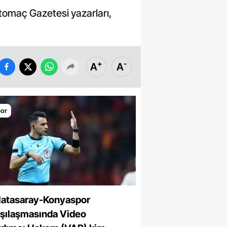
tomaç Gazetesi yazarları,
+
-
A
A
or
latasaray-Konyaspor
rşılaşmasında Video