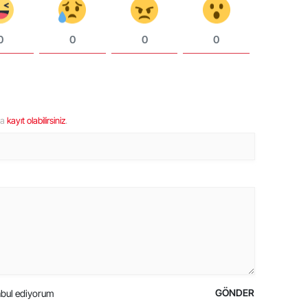
0
0
0
0
ya
kayıt olabilirsiniz
.
GÖNDER
bul ediyorum