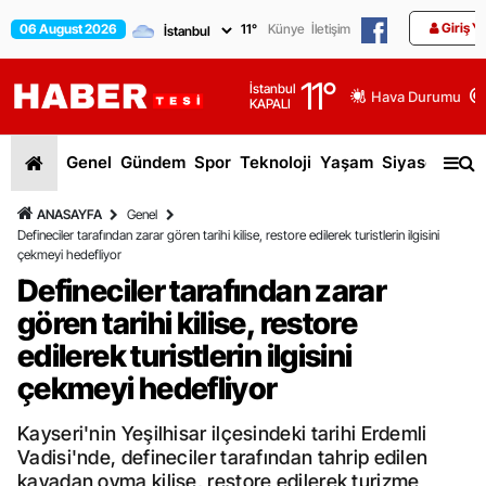
Giriş Y
06 August 2026
11
°
Künye
İletişim
11
°
İstanbul
Hava Durumu
KAPALI
Genel
Gündem
Spor
Teknoloji
Yaşam
Siyaset
Dün
ANASAYFA
Genel
Defineciler tarafından zarar gören tarihi kilise, restore edilerek turistlerin ilgisini
çekmeyi hedefliyor
Defineciler tarafından zarar
gören tarihi kilise, restore
edilerek turistlerin ilgisini
çekmeyi hedefliyor
Kayseri'nin Yeşilhisar ilçesindeki tarihi Erdemli
Vadisi'nde, defineciler tarafından tahrip edilen
kayadan oyma kilise, restore edilerek turizme