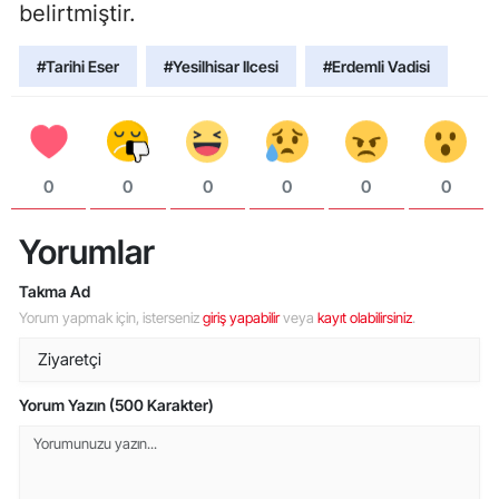
belirtmiştir.
#Tarihi Eser
#Yesilhisar Ilcesi
#Erdemli Vadisi
0
0
0
0
0
0
Yorumlar
Takma Ad
Yorum yapmak için, isterseniz
giriş yapabilir
veya
kayıt olabilirsiniz
.
Yorum Yazın (500 Karakter)