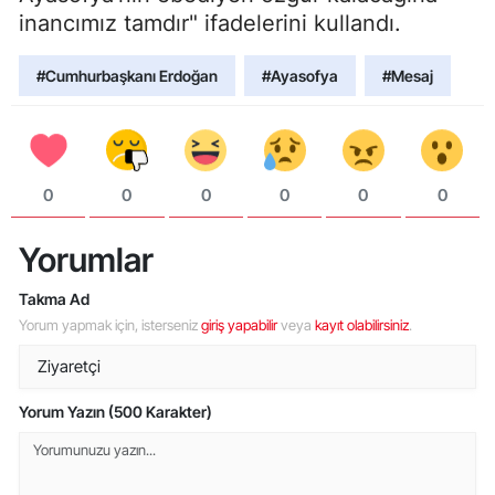
inancımız tamdır" ifadelerini kullandı.
#Cumhurbaşkanı Erdoğan
#Ayasofya
#Mesaj
0
0
0
0
0
0
Yorumlar
Takma Ad
Yorum yapmak için, isterseniz
giriş yapabilir
veya
kayıt olabilirsiniz
.
Yorum Yazın (500 Karakter)