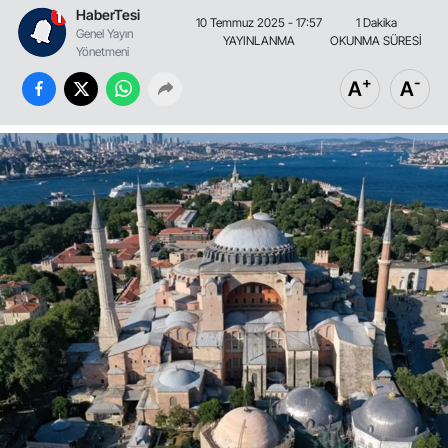
HaberTesi
10 Temmuz 2025 - 17:57
1 Dakika
Genel Yayın
YAYINLANMA
OKUNMA SÜRESİ
Yönetmeni
+
-
A
A