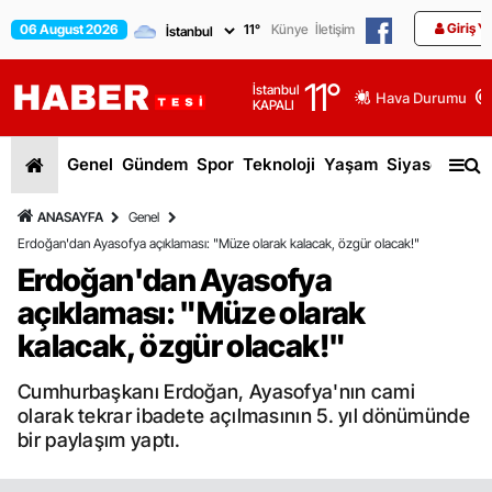
Giriş Y
06 August 2026
11
°
Künye
İletişim
11
°
İstanbul
Hava Durumu
KAPALI
Genel
Gündem
Spor
Teknoloji
Yaşam
Siyaset
Dün
ANASAYFA
Genel
Erdoğan'dan Ayasofya açıklaması: "Müze olarak kalacak, özgür olacak!"
Erdoğan'dan Ayasofya
açıklaması: "Müze olarak
kalacak, özgür olacak!"
Cumhurbaşkanı Erdoğan, Ayasofya'nın cami
olarak tekrar ibadete açılmasının 5. yıl dönümünde
bir paylaşım yaptı.