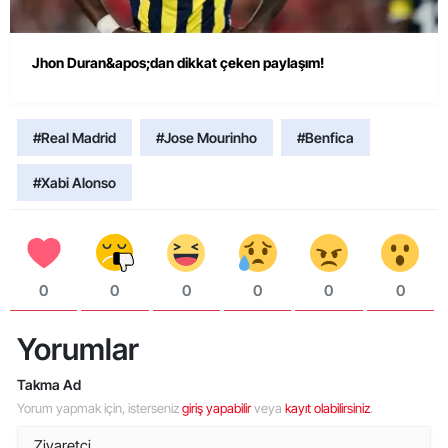
Jhon Duran&apos;dan dikkat çeken paylaşım!
#Real Madrid
#Jose Mourinho
#Benfica
#Xabi Alonso
0
0
0
0
0
0
Yorumlar
Takma Ad
Yorum yapmak için, isterseniz
giriş yapabilir
veya
kayıt olabilirsiniz
.