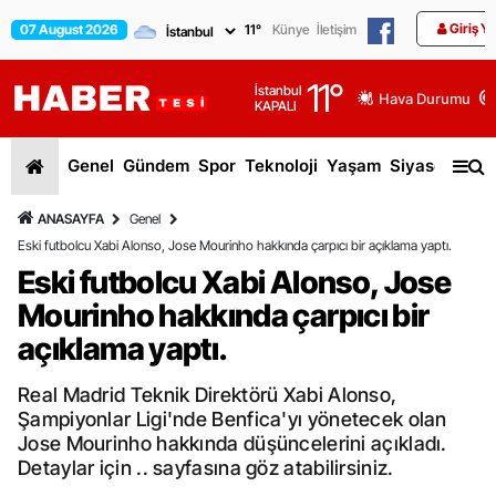
Giriş Y
07 August 2026
11
°
Künye
İletişim
11
°
İstanbul
Hava Durumu
KAPALI
Genel
Gündem
Spor
Teknoloji
Yaşam
Siyaset
Dün
ANASAYFA
Genel
Eski futbolcu Xabi Alonso, Jose Mourinho hakkında çarpıcı bir açıklama yaptı.
Eski futbolcu Xabi Alonso, Jose
Mourinho hakkında çarpıcı bir
açıklama yaptı.
Real Madrid Teknik Direktörü Xabi Alonso,
Şampiyonlar Ligi'nde Benfica'yı yönetecek olan
Jose Mourinho hakkında düşüncelerini açıkladı.
Detaylar için .. sayfasına göz atabilirsiniz.