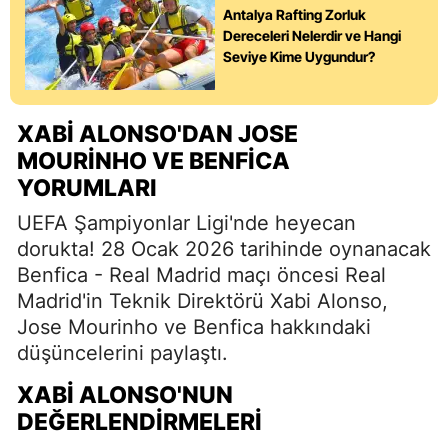
Antalya Rafting Zorluk
Dereceleri Nelerdir ve Hangi
Seviye Kime Uygundur?
XABI ALONSO'DAN JOSE
MOURINHO VE BENFICA
YORUMLARI
UEFA Şampiyonlar Ligi'nde heyecan
dorukta! 28 Ocak 2026 tarihinde oynanacak
Benfica - Real Madrid maçı öncesi Real
Madrid'in Teknik Direktörü Xabi Alonso,
Jose Mourinho ve Benfica hakkındaki
düşüncelerini paylaştı.
XABI ALONSO'NUN
DEĞERLENDIRMELERI