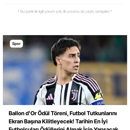
* Bu içerik ile ilgili yorum yok, ilk yorumu siz yazın, tartışalım *
Spor
Ballon d'Or Ödül Töreni, Futbol Tutkunlarını
Ekran Başına Kilitleyecek! Tarihin En İyi
Futbolcuları Ödüllerini Almak İçin Yarışacak.