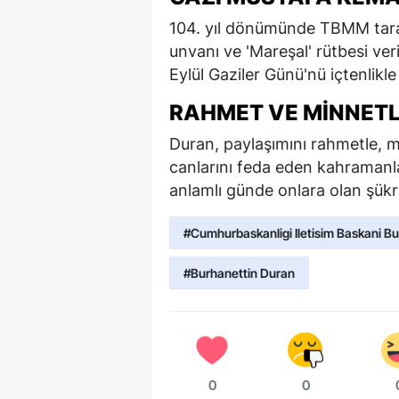
104. yıl dönümünde TBMM taraf
unvanı ve 'Mareşal' rütbesi ve
Eylül Gaziler Günü'nü içtenlikle 
RAHMET VE MINNET
Duran, paylaşımını rahmetle, mi
canlarını feda eden kahramanl
anlamlı günde onlara olan şükran
#Cumhurbaskanligi Iletisim Baskani B
#Burhanettin Duran
0
0