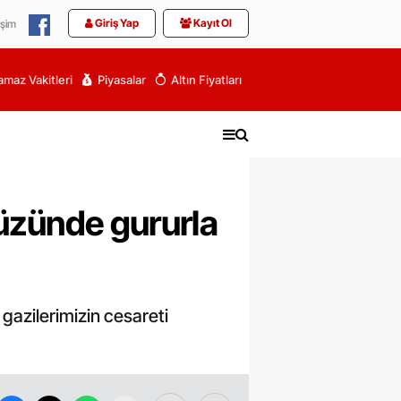
Giriş Yap
Kayıt Ol
işim
maz Vakitleri
Piyasalar
Altın Fiyatları
yüzünde gururla
 gazilerimizin cesareti