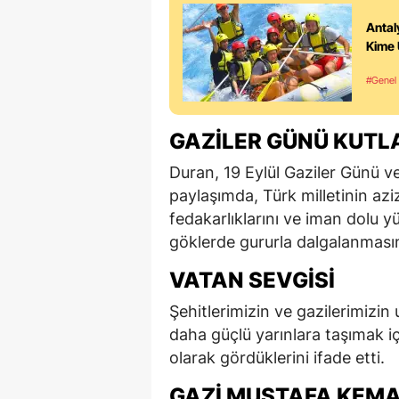
Antal
Kime
#Genel
GAZILER GÜNÜ KUTL
Duran, 19 Eylül Gaziler Günü v
paylaşımda, Türk milletinin aziz
fedakarlıklarını ve iman dolu y
göklerde gururla dalgalanmasın
VATAN SEVGISI
Şehitlerimizin ve gazilerimizin 
daha güçlü yarınlara taşımak iç
olarak gördüklerini ifade etti.
GAZI MUSTAFA KEMA