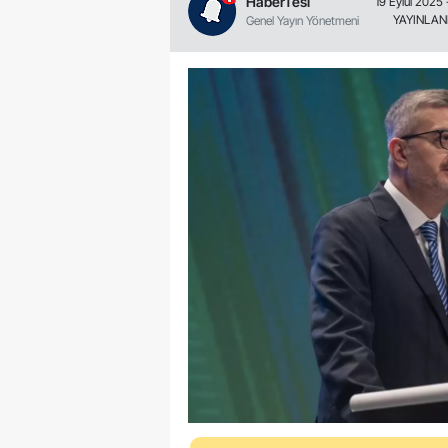
HaberTesi
19 Eylül 2025 
YAYINLA
Genel Yayın Yönetmeni