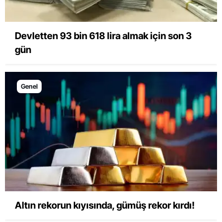
Devletten 93 bin 618 lira almak için son 3
gün
Genel
Altın rekorun kıyısında, gümüş rekor kırdı!