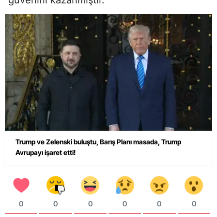
güvenini kazanmıştır.
Trump ve Zelenski buluştu, Barış Planı masada, Trump
Avrupayı işaret etti!
0
0
0
0
0
0