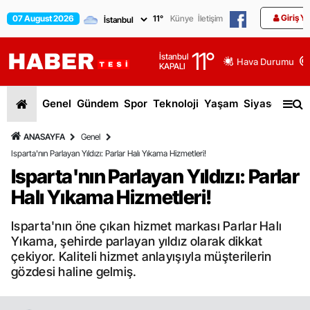
Giriş Y
07 August 2026
11
°
Künye
İletişim
11
°
İstanbul
Hava Durumu
KAPALI
Genel
Gündem
Spor
Teknoloji
Yaşam
Siyaset
Dün
ANASAYFA
Genel
Isparta'nın Parlayan Yıldızı: Parlar Halı Yıkama Hizmetleri!
Isparta'nın Parlayan Yıldızı: Parlar
Halı Yıkama Hizmetleri!
Isparta'nın öne çıkan hizmet markası Parlar Halı
Yıkama, şehirde parlayan yıldız olarak dikkat
çekiyor. Kaliteli hizmet anlayışıyla müşterilerin
gözdesi haline gelmiş.