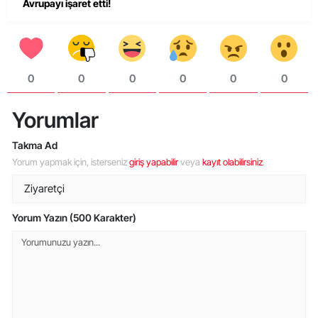
Avrupayı işaret etti!
0
0
0
0
0
0
Yorumlar
Takma Ad
Yorum yapmak için, isterseniz
giriş yapabilir
veya
kayıt olabilirsiniz
.
Yorum Yazın (500 Karakter)