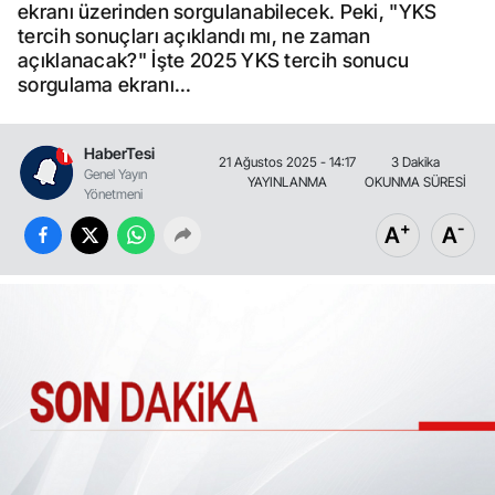
ekranı üzerinden sorgulanabilecek. Peki, "YKS
tercih sonuçları açıklandı mı, ne zaman
açıklanacak?" İşte 2025 YKS tercih sonucu
sorgulama ekranı...
HaberTesi
21 Ağustos 2025 - 14:17
3 Dakika
Genel Yayın
YAYINLANMA
OKUNMA SÜRESİ
Yönetmeni
+
-
A
A