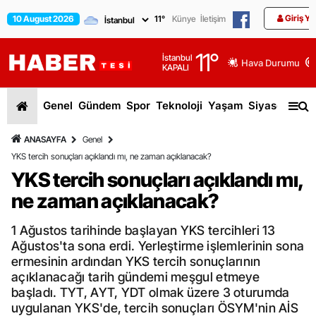
Giriş Ya
10 August 2026
11
°
Künye
İletişim
11
°
İstanbul
Hava Durumu
KAPALI
Genel
Gündem
Spor
Teknoloji
Yaşam
Siyaset
Dün
ANASAYFA
Genel
YKS tercih sonuçları açıklandı mı, ne zaman açıklanacak?
YKS tercih sonuçları açıklandı mı,
ne zaman açıklanacak?
1 Ağustos tarihinde başlayan YKS tercihleri 13
Ağustos'ta sona erdi. Yerleştirme işlemlerinin sona
ermesinin ardından YKS tercih sonuçlarının
açıklanacağı tarih gündemi meşgul etmeye
başladı. TYT, AYT, YDT olmak üzere 3 oturumda
uygulanan YKS'de, tercih sonuçları ÖSYM'nin AİS