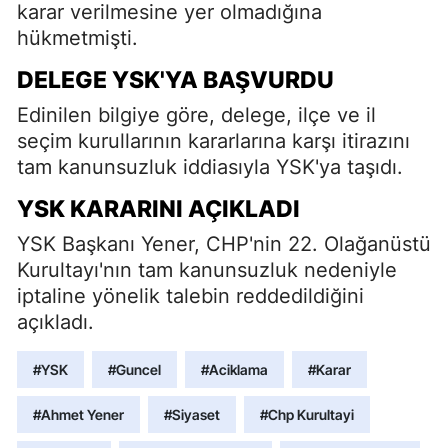
karar verilmesine yer olmadığına
hükmetmişti.
DELEGE YSK'YA BAŞVURDU
Edinilen bilgiye göre, delege, ilçe ve il
seçim kurullarının kararlarına karşı itirazını
tam kanunsuzluk iddiasıyla YSK'ya taşıdı.
YSK KARARINI AÇIKLADI
YSK Başkanı Yener, CHP'nin 22. Olağanüstü
Kurultayı'nın tam kanunsuzluk nedeniyle
iptaline yönelik talebin reddedildiğini
açıkladı.
#YSK
#Guncel
#Aciklama
#Karar
#Ahmet Yener
#Siyaset
#Chp Kurultayi