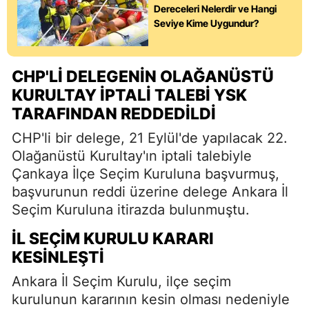
Dereceleri Nelerdir ve Hangi
Seviye Kime Uygundur?
CHP'LI DELEGENIN OLAĞANÜSTÜ
KURULTAY İPTALI TALEBI YSK
TARAFINDAN REDDEDILDI
CHP'li bir delege, 21 Eylül'de yapılacak 22.
Olağanüstü Kurultay'ın iptali talebiyle
Çankaya İlçe Seçim Kuruluna başvurmuş,
başvurunun reddi üzerine delege Ankara İl
Seçim Kuruluna itirazda bulunmuştu.
İL SEÇIM KURULU KARARI
KESINLEŞTI
Ankara İl Seçim Kurulu, ilçe seçim
kurulunun kararının kesin olması nedeniyle