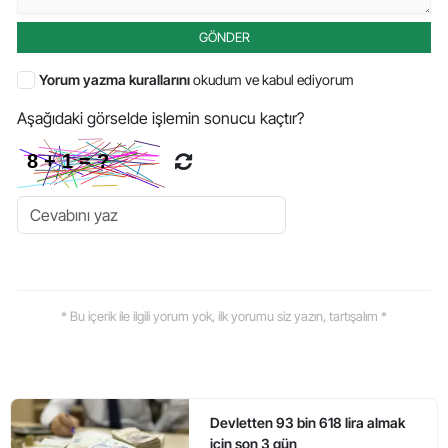
GÖNDER
Yorum yazma kurallarını
okudum ve kabul ediyorum
Aşağıdaki görselde işlemin sonucu kaçtır?
* Bu içerik ile ilgili yorum yok, ilk yorumu siz yazın, tartışalım *
Devletten 93 bin 618 lira almak
için son 3 gün