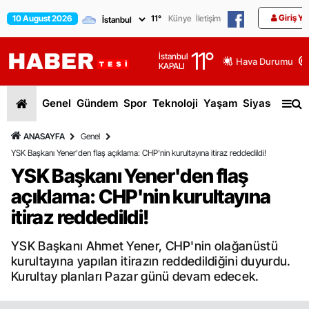
Giriş Ya
10 August 2026
11
°
Künye
İletişim
11
°
İstanbul
Hava Durumu
KAPALI
Genel
Gündem
Spor
Teknoloji
Yaşam
Siyaset
Dün
ANASAYFA
Genel
YSK Başkanı Yener'den flaş açıklama: CHP'nin kurultayına itiraz reddedildi!
YSK Başkanı Yener'den flaş
açıklama: CHP'nin kurultayına
itiraz reddedildi!
YSK Başkanı Ahmet Yener, CHP'nin olağanüstü
kurultayına yapılan itirazın reddedildiğini duyurdu.
Kurultay planları Pazar günü devam edecek.