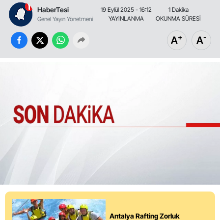
HaberTesi
19 Eylül 2025 - 16:12
1 Dakika
YAYINLANMA
OKUNMA SÜRESİ
Genel Yayın Yönetmeni
+
-
A
A
Antalya Rafting Zorluk