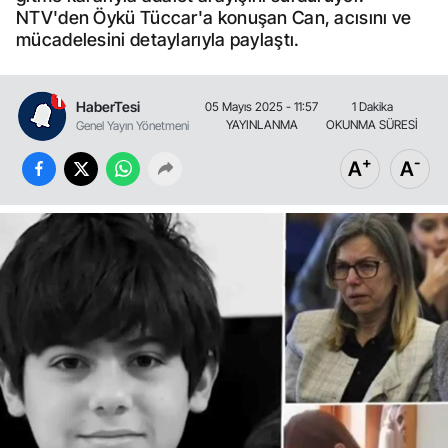
NTV'den Öykü Tüccar'a konuşan Can, acısını ve
mücadelesini detaylarıyla paylaştı.
HaberTesi
05 Mayıs 2025 - 11:57
1 Dakika
YAYINLANMA
OKUNMA SÜRESİ
Genel Yayın Yönetmeni
+
-
A
A