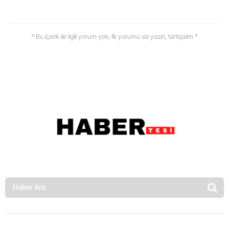
* Bu içerik ile ilgili yorum yok, ilk yorumu siz yazın, tartışalım *