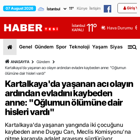
Giriş Y
07 August 2026
11
°
Künye
İletişim
11
°
İstanbul
Hava Durumu
KAPALI
Genel
Gündem
Spor
Teknoloji
Yaşam
Siyaset
Dün
ANASAYFA
Gündem
Kartalkaya'da yaşanan acı olayın ardından evladını kaybeden anne: "Oğlumun
ölümüne dair hisleri vardı"
Kartalkaya'da yaşanan acı olayın
ardından evladını kaybeden
anne: "Oğlumun ölümüne dair
hisleri vardı"
Kartalkaya'da yaşanan yangında iki çocuğunu
kaybeden anne Duygu Can, Meclis Komisyonu'na
gitme kararıyla adalet arayışını sürdürüyor.