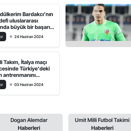
dülkerim Bardakcı'nın
defi uluslararası
anda büyük bir başarı
de etmek!
or
24 Haziran 2024
li Takım, İtalya maçı
cesinde Türkiye'deki
n antrenmanını
çekleştirdi.
or
03 Haziran 2024
Dogan Alemdar
Umit Milli Futbol Takimi
Haberleri
Haberleri