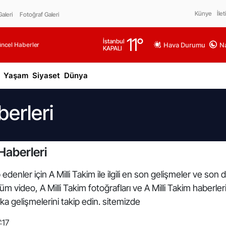
Künye
İlet
aleri
Fotoğraf Galeri
11
°
İstanbul
üncel Haberler
Hava Durumu
Na
KAPALI
Yaşam
Siyaset
Dünya
berleri
Haberleri
denler için A Milli Takim ile ilgili en son gelişmeler ve son d
li tüm video, A Milli Takim fotoğrafları ve A Milli Takim haber
ka gelişmelerini takip edin. sitemizde
:17