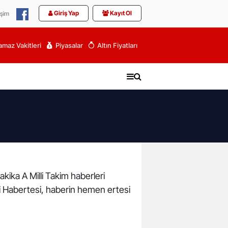
Giriş Yap
Kayıt Ol
işim
maz Vakitleri
Piyasalar
Altın Fiyatları
akika A Milli Takim haberleri
leri Habertesi, haberin hemen ertesi