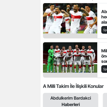
Ab
he
al
el
Sp
Mil
ön
so
ger
Sp
A Milli Takim İle İlişkili Konular
Abdulkerim Bardakci
Haberleri