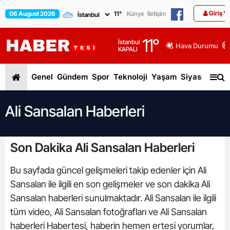
Giriş Y
06 August 2026
11
°
Künye
İletişim
11
°
İstanbul
Hava Durumu
KAPALI
Genel
Gündem
Spor
Teknoloji
Yaşam
Siyaset
Dün
Ali Sansalan Haberleri
Son Dakika Ali Sansalan Haberleri
Bu sayfada güncel gelişmeleri takip edenler için Ali
Sansalan ile ilgili en son gelişmeler ve son dakika Ali
Sansalan haberleri sunulmaktadır. Ali Sansalan ile ilgili
tüm video, Ali Sansalan fotoğrafları ve Ali Sansalan
haberleri Habertesi, haberin hemen ertesi yorumlar,