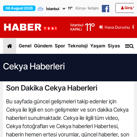
Giriş Y
06 August 2026
11
°
Künye
İletişim
11
°
İstanbul
Hava Durumu
KAPALI
Genel
Gündem
Spor
Teknoloji
Yaşam
Siyaset
Dün
Cekya Haberleri
Son Dakika Cekya Haberleri
Bu sayfada güncel gelişmeleri takip edenler için
Cekya ile ilgili en son gelişmeler ve son dakika Cekya
haberleri sunulmaktadır. Cekya ile ilgili tüm video,
Cekya fotoğrafları ve Cekya haberleri Habertesi,
haberin hemen ertesi yorumlar, güncel haberler, son