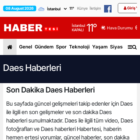
Giriş Y
08 August 2026
11
°
Künye
İletişim
11
°
İstanbul
Hava Durumu
KAPALI
Genel
Gündem
Spor
Teknoloji
Yaşam
Siyaset
Dün
Daes Haberleri
Son Dakika Daes Haberleri
Bu sayfada güncel gelişmeleri takip edenler için Daes
ile ilgili en son gelişmeler ve son dakika Daes
haberleri sunulmaktadır. Daes ile ilgili tüm video, Daes
fotoğrafları ve Daes haberleri Habertesi, haberin
hemen ertesi yorumlar, güncel haberler, son dakika