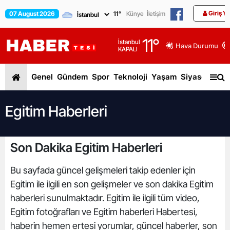
Giriş Y
07 August 2026
11
°
Künye
İletişim
11
°
İstanbul
Hava Durumu
KAPALI
Genel
Gündem
Spor
Teknoloji
Yaşam
Siyaset
Dün
Egitim Haberleri
Son Dakika Egitim Haberleri
Bu sayfada güncel gelişmeleri takip edenler için
Egitim ile ilgili en son gelişmeler ve son dakika Egitim
haberleri sunulmaktadır. Egitim ile ilgili tüm video,
Egitim fotoğrafları ve Egitim haberleri Habertesi,
haberin hemen ertesi yorumlar, güncel haberler, son