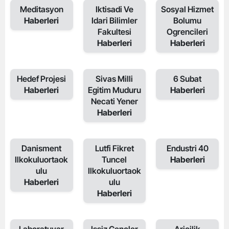
Meditasyon
Iktisadi Ve
Sosyal Hizmet
Haberleri
Idari Bilimler
Bolumu
Fakultesi
Ogrencileri
Haberleri
Haberleri
Hedef Projesi
Sivas Milli
6 Subat
Haberleri
Egitim Muduru
Haberleri
Necati Yener
Haberleri
Danisment
Lutfi Fikret
Endustri 40
Ilkokuluortaok
Tuncel
Haberleri
ulu
Ilkokuluortaok
Haberleri
ulu
Haberleri
Laboratuvar
Issiz Gencler
Aricilik