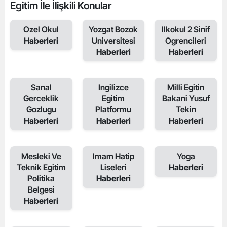
Egitim İle İlişkili Konular
Ozel Okul
Yozgat Bozok
Ilkokul 2 Sinif
Haberleri
Universitesi
Ogrencileri
Haberleri
Haberleri
Sanal
Ingilizce
Milli Egitin
Gerceklik
Egitim
Bakani Yusuf
Gozlugu
Platformu
Tekin
Haberleri
Haberleri
Haberleri
Mesleki Ve
Imam Hatip
Yoga
Teknik Egitim
Liseleri
Haberleri
Politika
Haberleri
Belgesi
Haberleri