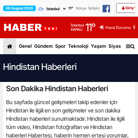
Giriş Y
06 August 2026
11
°
Künye
İletişim
11
°
İstanbul
Hava Durumu
KAPALI
Genel
Gündem
Spor
Teknoloji
Yaşam
Siyaset
Dün
Hindistan Haberleri
Son Dakika Hindistan Haberleri
Bu sayfada güncel gelişmeleri takip edenler için
Hindistan ile ilgili en son gelişmeler ve son dakika
Hindistan haberleri sunulmaktadır. Hindistan ile ilgili
tüm video, Hindistan fotoğrafları ve Hindistan
haberleri Habertesi, haberin hemen ertesi yorumlar,