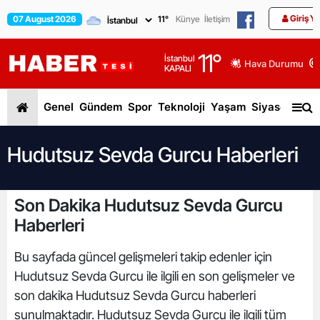
Giriş Y
07 August 2026
11
°
Künye
İletişim
11
°
İstanbul
Hava Durumu
KAPALI
Genel
Gündem
Spor
Teknoloji
Yaşam
Siyaset
Dün
Hudutsuz Sevda Gurcu Haberleri
Son Dakika Hudutsuz Sevda Gurcu
Haberleri
Bu sayfada güncel gelişmeleri takip edenler için
Hudutsuz Sevda Gurcu ile ilgili en son gelişmeler ve
son dakika Hudutsuz Sevda Gurcu haberleri
sunulmaktadır. Hudutsuz Sevda Gurcu ile ilgili tüm