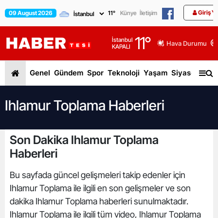
Giriş Y
09 August 2026
11
°
Künye
İletişim
11
°
İstanbul
Hava Durumu
KAPALI
Genel
Gündem
Spor
Teknoloji
Yaşam
Siyaset
Dün
Ihlamur Toplama Haberleri
Son Dakika Ihlamur Toplama
Haberleri
Bu sayfada güncel gelişmeleri takip edenler için
Ihlamur Toplama ile ilgili en son gelişmeler ve son
dakika Ihlamur Toplama haberleri sunulmaktadır.
Ihlamur Toplama ile ilgili tüm video, Ihlamur Toplama