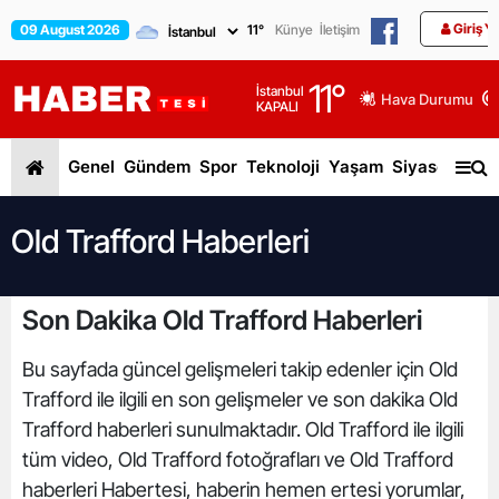
Giriş Y
09 August 2026
11
°
Künye
İletişim
11
°
İstanbul
Hava Durumu
KAPALI
Genel
Gündem
Spor
Teknoloji
Yaşam
Siyaset
Dün
Old Trafford Haberleri
Son Dakika Old Trafford Haberleri
Bu sayfada güncel gelişmeleri takip edenler için Old
Trafford ile ilgili en son gelişmeler ve son dakika Old
Trafford haberleri sunulmaktadır. Old Trafford ile ilgili
tüm video, Old Trafford fotoğrafları ve Old Trafford
haberleri Habertesi, haberin hemen ertesi yorumlar,