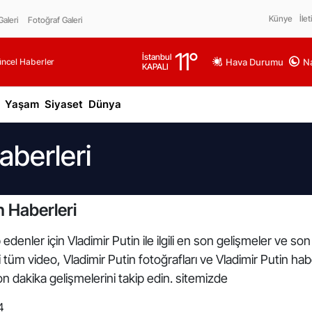
Künye
İlet
aleri
Fotoğraf Galeri
11
°
İstanbul
üncel Haberler
Hava Durumu
Na
KAPALI
Yaşam
Siyaset
Dünya
aberleri
n Haberleri
denler için Vladimir Putin ile ilgili en son gelişmeler ve son
gili tüm video, Vladimir Putin fotoğrafları ve Vladimir Putin 
n dakika gelişmelerini takip edin. sitemizde
4