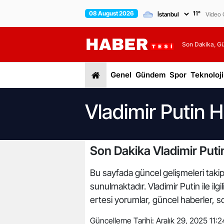
08 August 2026
11
°
Video G
Son Dakika, G
Genel
Gündem
Spor
Teknoloji
Vladimir Putin H
Son Dakika Vladimir Puti
Bu sayfada güncel gelişmeleri takip e
sunulmaktadır. Vladimir Putin ile il
ertesi yorumlar, güncel haberler, so
Güncelleme Tarihi:
Aralık 29, 2025 11:2