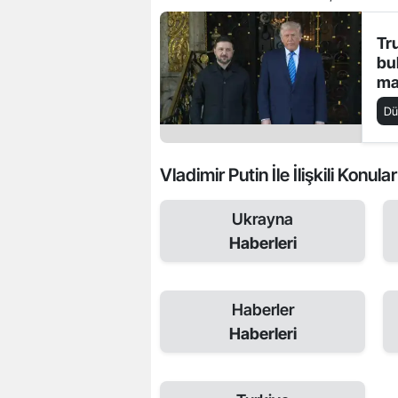
Tr
bu
ma
Avr
D
Vladimir Putin İle İlişkili Konular
Ukrayna
Haberleri
Haberler
Haberleri