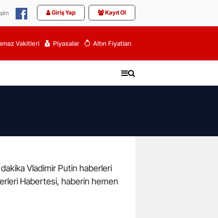
Giriş Yap
Kayıt Ol
işim
maz Vakitleri
Piyasalar
Altın Fiyatları
 dakika Vladimir Putin haberleri
haberleri Habertesi, haberin hemen