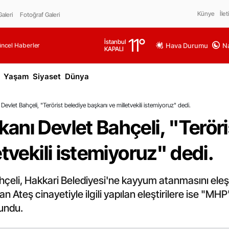
Künye
İlet
aleri
Fotoğraf Galeri
11
°
İstanbul
üncel Haberler
Hava Durumu
Na
KAPALI
Yaşam
Siyaset
Dünya
evlet Bahçeli, "Terörist belediye başkanı ve milletvekili istemiyoruz" dedi.
nı Devlet Bahçeli, "Teröri
tvekili istemiyoruz" dedi.
eli, Hakkari Belediyesi'ne kayyum atanmasını eleşt
 Ateş cinayetiyle ilgili yapılan eleştirilere ise "MHP'
undu.