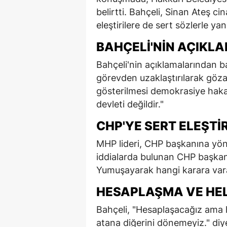
belirtti. Bahçeli, Sinan Ateş ci
eleştirilere de sert sözlerle yan
BAHÇELI'NIN AÇIKL
Bahçeli'nin açıklamalarından ba
görevden uzaklaştırılarak gözal
gösterilmesi demokrasiye hakar
devleti değildir."
CHP'YE SERT ELEŞTI
MHP lideri, CHP başkanına yönel
iddialarda bulunan CHP başkanını
Yumuşayarak hangi karara varac
HESAPLAŞMA VE HE
Bahçeli, "Hesaplaşacağız ama 
atana diğerini dönemeyiz." diyer