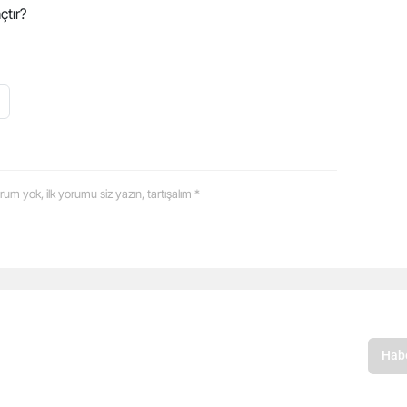
çtır?
 yorum yok, ilk yorumu siz yazın, tartışalım *