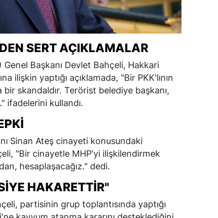
I’DEN SERT AÇIKLAMALAR
P) Genel Başkanı Devlet Bahçeli, Hakkari
 ilişkin yaptığı açıklamada, "Bir PKK'lının
a bir skandaldır. Terörist belediye başkanı,
" ifadelerini kullandı.
EPKI
anı Sinan Ateş cinayeti konusundaki
eli, "Bir cinayetle MHP'yi ilişkilendirmek
dan, hesaplaşacağız." dedi.
SIYE HAKARETTIR"
li, partisinin grup toplantısında yaptığı
'ne kayyum atanma kararını desteklediğini