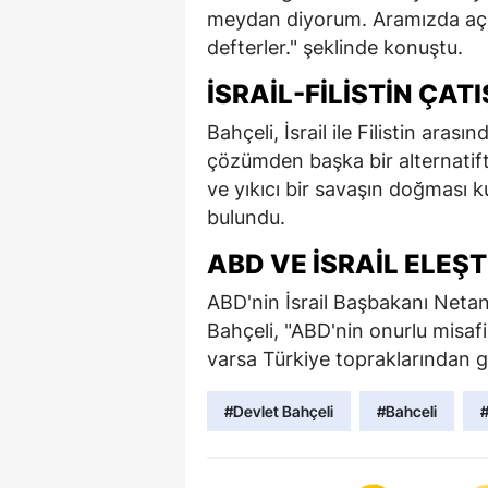
meydan diyorum. Aramızda açık
defterler." şeklinde konuştu.
İSRAIL-FILISTIN ÇAT
Bahçeli, İsrail ile Filistin aras
çözümden başka bir alternatif
ve yıkıcı bir savaşın doğması 
bulundu.
ABD VE İSRAIL ELEŞT
ABD'nin İsrail Başbakanı Neta
Bahçeli, "ABD'nin onurlu misafir
varsa Türkiye topraklarından g
#Devlet Bahçeli
#Bahceli