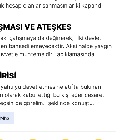
 hesap olanlar sanmasınlar ki kapandı
IŞMASI VE ATEŞKES
ındaki çatışmaya da değinerek, "İki devletli
ten bahsedilemeyecektir. Aksi halde yaygın
kuvvetle muhtemeldir." açıklamasında
IRISI
nyahu'yu davet etmesine atıfta bulunan
i olarak kabul ettiği bu kişi eğer cesareti
eçsin de görelim." şeklinde konuştu.
#Mhp