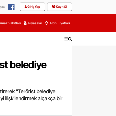
Giriş Yap
Kayıt Ol
işim
maz Vakitleri
Piyasalar
Altın Fiyatları
st belediye
irerek "Terörist belediye
yi ilişkilendirmek alçakça bir