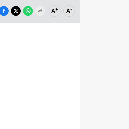
+
-
A
A