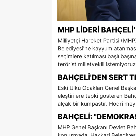
MHP LIDERI BAHÇEL
Milliyetçi Hareket Partisi (MH
Belediyesi'ne kayyum atanmasına
seçimlere katılması başlı başın
terörist milletvekili istemiyoruz.
BAHÇELI'DEN SERT T
Eski Ülkü Ocakları Genel Başk
eleştirilere tepki gösteren Bahç
alçak bir kumpastır. Hodri mey
BAHÇELI: "DEMOKRA
MHP Genel Başkanı Devlet Bahçe
konuşmada, Hakkari Belediyesi