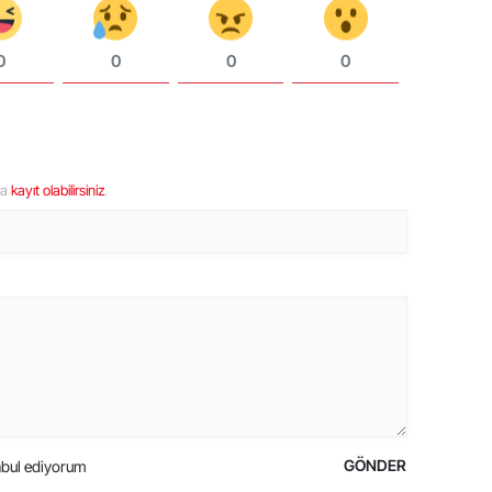
0
0
0
0
ya
kayıt olabilirsiniz
.
GÖNDER
bul ediyorum