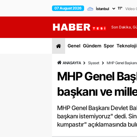
07 August 2026
11
°
Video G
Son Dakika, G
Genel
Gündem
Spor
Teknoloji
ANASAYFA
Siyaset
MHP Genel Başkanı D
MHP Genel Başka
başkanı ve mille
MHP Genel Başkanı Devlet Bahç
başkanı istemiyoruz" dedi. Sinan
kumpastır" açıklamasında bul