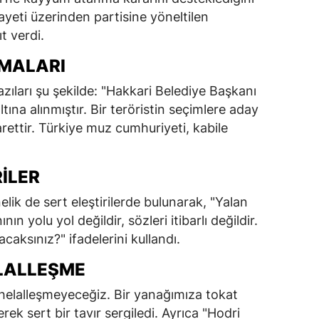
nayeti üzerinden partisine yöneltilen
ıt verdi.
AMALARI
zıları şu şekilde: "Hakkari Belediye Başkanı
tına alınmıştır. Bir teröristin seçimlere aday
ettir. Türkiye muz cumhuriyeti, kabile
RILER
ik de sert eleştirilerde bulunarak, "Yalan
n yolu yol değildir, sözleri itibarlı değildir.
aksınız?" ifadelerini kullandı.
LALLEŞME
helalleşmeyeceğiz. Bir yanağımıza tokat
ek sert bir tavır sergiledi. Ayrıca "Hodri