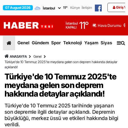
Giriş Y
07 August 2026
11
°
Künye
İletişim
11
°
İstanbul
Hava Durumu
KAPALI
Genel
Gündem
Spor
Teknoloji
Yaşam
Siyaset
Dün
ANASAYFA
Genel
Türkiye'de 10 Temmuz 2025'te meydana gelen son deprem hakkında detaylar
açıklandı!
Türkiye'de 10 Temmuz 2025'te
meydana gelen son deprem
hakkında detaylar açıklandı!
Türkiye'de 10 Temmuz 2025 tarihinde yaşanan
son depremle ilgili detaylar açıklandı. Depremin
büyüklüğü, merkez üssü ve etkileri hakkında bilgi
verildi.