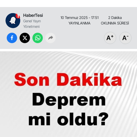
HaberTesi
10 Temmuz 2025 - 17:51
2 Dakika
Genel Yayın
YAYINLANMA
OKUNMA SÜRESİ
Yönetmeni
+
-
A
A