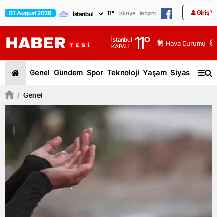
Giriş Y
07 August 2026
11
°
Künye
İletişim
11
°
İstanbul
Hava Durumu
KAPALI
Genel
Gündem
Spor
Teknoloji
Yaşam
Siyaset
Dün
/
Genel