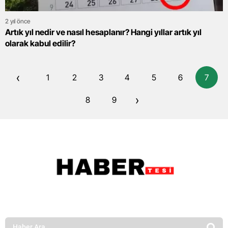
2 yıl önce
Artık yıl nedir ve nasıl hesaplanır? Hangi yıllar artık yıl
olarak kabul edilir?
‹
1
2
3
4
5
6
7
›
8
9