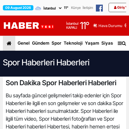
Giriş Y
09 August 2026
11
°
Künye
İletişim
11
°
İstanbul
Hava Durumu
KAPALI
Genel
Gündem
Spor
Teknoloji
Yaşam
Siyaset
Dün
Spor Haberleri Haberleri
Son Dakika Spor Haberleri Haberleri
Bu sayfada güncel gelişmeleri takip edenler için Spor
Haberleri ile ilgili en son gelişmeler ve son dakika Spor
Haberleri haberleri sunulmaktadır. Spor Haberleri ile
ilgili tüm video, Spor Haberleri fotoğrafları ve Spor
Haberleri haberleri Habertesi, haberin hemen ertesi