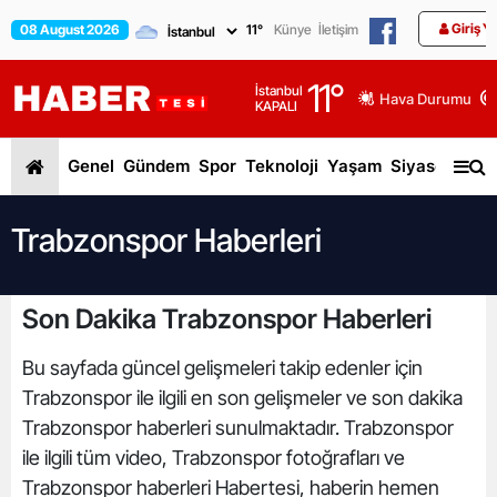
Giriş Y
08 August 2026
11
°
Künye
İletişim
11
°
İstanbul
Hava Durumu
KAPALI
Genel
Gündem
Spor
Teknoloji
Yaşam
Siyaset
Dün
Trabzonspor Haberleri
Son Dakika Trabzonspor Haberleri
Bu sayfada güncel gelişmeleri takip edenler için
Trabzonspor ile ilgili en son gelişmeler ve son dakika
Trabzonspor haberleri sunulmaktadır. Trabzonspor
ile ilgili tüm video, Trabzonspor fotoğrafları ve
Trabzonspor haberleri Habertesi, haberin hemen