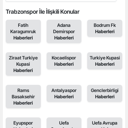
Trabzonspor İle İlişkili Konular
Fatih
Adana
Bodrum Fk
Karagumruk
Demirspor
Haberleri
Haberleri
Haberleri
Ziraat Turkiye
Kocaelispor
Turkiye Kupasi
Kupasi
Haberleri
Haberleri
Haberleri
Rams
Antalyaspor
Genclerbirligi
Basaksehir
Haberleri
Haberleri
Haberleri
Eyupspor
Uefa
Uefa Avrupa