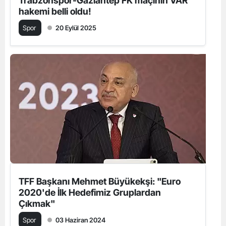
Trabzonspor-Gaziantep FK maçının VAR
hakemi belli oldu!
Spor
20 Eylül 2025
TFF Başkanı Mehmet Büyükekşi: "Euro
2020'de İlk Hedefimiz Gruplardan
Çıkmak"
Spor
03 Haziran 2024