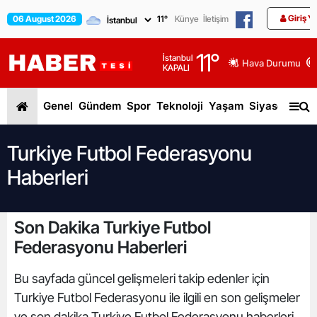
Giriş Y
06 August 2026
11
°
Künye
İletişim
11
°
İstanbul
Hava Durumu
KAPALI
Genel
Gündem
Spor
Teknoloji
Yaşam
Siyaset
Dün
Turkiye Futbol Federasyonu
Haberleri
Son Dakika Turkiye Futbol
Federasyonu Haberleri
Bu sayfada güncel gelişmeleri takip edenler için
Turkiye Futbol Federasyonu ile ilgili en son gelişmeler
ve son dakika Turkiye Futbol Federasyonu haberleri