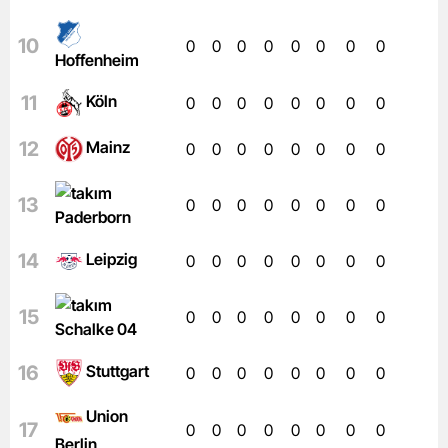
10
0
0
0
0
0
0
0
0
Hoffenheim
11
Köln
0
0
0
0
0
0
0
0
12
Mainz
0
0
0
0
0
0
0
0
13
0
0
0
0
0
0
0
0
Paderborn
14
Leipzig
0
0
0
0
0
0
0
0
15
0
0
0
0
0
0
0
0
Schalke 04
16
Stuttgart
0
0
0
0
0
0
0
0
Union
17
0
0
0
0
0
0
0
0
Berlin