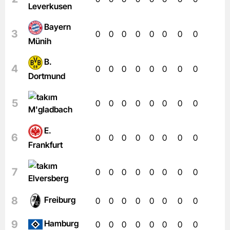
Leverkusen
Bayern
3
0
0
0
0
0
0
0
0
Münih
B.
4
0
0
0
0
0
0
0
0
Dortmund
5
0
0
0
0
0
0
0
0
M'gladbach
E.
6
0
0
0
0
0
0
0
0
Frankfurt
7
0
0
0
0
0
0
0
0
Elversberg
8
Freiburg
0
0
0
0
0
0
0
0
9
Hamburg
0
0
0
0
0
0
0
0