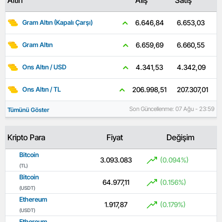
6.653,03
6.646,84
Gram Altın (Kapalı Çarşı)
6.660,55
6.659,69
Gram Altın
4.342,09
4.341,53
Ons Altın / USD
207.307,01
206.998,51
Ons Altın / TL
Son Güncellenme: 07 Ağu - 23:59
Tümünü Göster
Kripto Para
Fiyat
Değişim
Bitcoin
3.093.083
(0.094%)
(TL)
Bitcoin
64.977,11
(0.156%)
(USDT)
Ethereum
1.917,87
(0.179%)
(USDT)
Ethereum