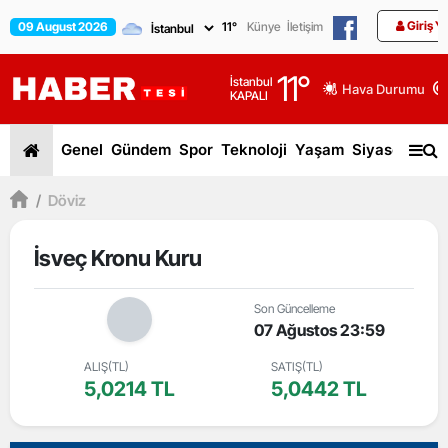
Giriş Y
09 August 2026
11
°
Künye
İletişim
11
°
İstanbul
Hava Durumu
KAPALI
Genel
Gündem
Spor
Teknoloji
Yaşam
Siyaset
Dün
/
Döviz
İsveç Kronu Kuru
Son Güncelleme
07 Ağustos 23:59
ALIŞ(TL)
SATIŞ(TL)
5,0214 TL
5,0442 TL