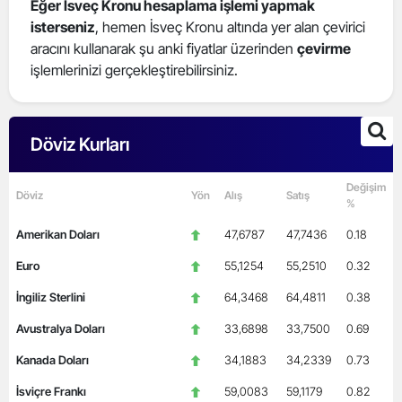
Eğer İsveç Kronu hesaplama işlemi yapmak
isterseniz
, hemen İsveç Kronu altında yer alan çevirici
aracını kullanarak şu anki fiyatlar üzerinden
çevirme
işlemlerinizi gerçekleştirebilirsiniz.
Döviz Kurları
Değişim
Döviz
Yön
Alış
Satış
%
Amerikan Doları
47,6787
47,7436
0.18
Euro
55,1254
55,2510
0.32
İngiliz Sterlini
64,3468
64,4811
0.38
Avustralya Doları
33,6898
33,7500
0.69
Kanada Doları
34,1883
34,2339
0.73
İsviçre Frankı
59,0083
59,1179
0.82