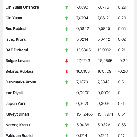
Çin Yuanı Offshore
7,0692
7,0775
0.29
Çin Yuanı
7,0704
7,0812
0.29
Rus Rublesi
0,5822
0,5825
0.65
İsveç Kronu
5,0214
5,0442
0.62
BAE Dirhemi
12,9805
12,9992
0.21
Bulgar Levası
27,9743
28,2565
-0.22
Belarus Rublesi
16,0105
16,0708
-0.26
Danimarka Kronu
7,3673
7,3848
0.5
İran Riyali
0,0000
0,0000
0
Japon Yeni
0,3020
0,3036
0.6
Kuveyt Dinarı
154,2465
154,7974
0.54
Norveç Kronu
5,0036
5,0328
0.58
Pakistan Rupisi
0,1714
0,1721
0.12