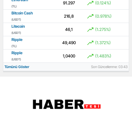
91.297
(0.124%)
(TL)
Bitcoin Cash
216,8
(0.978%)
(USDT)
Litecoin
46,1
(1.275%)
(USDT)
Ripple
49,490
(1.372%)
(TL)
Ripple
1,0400
(1.483%)
(USDT)
Tümünü Göster
Son Güncellenme: 03:43