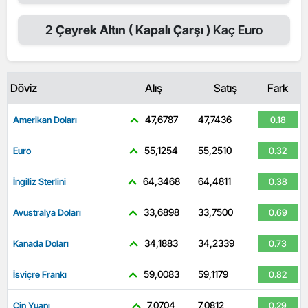
2
Çeyrek Altın ( Kapalı Çarşı )
Kaç Euro
Döviz
Alış
Satış
Fark
47,6787
47,7436
Amerikan Doları
0.18
55,1254
55,2510
Euro
0.32
64,3468
64,4811
İngiliz Sterlini
0.38
33,6898
33,7500
Avustralya Doları
0.69
34,1883
34,2339
Kanada Doları
0.73
59,0083
59,1179
İsviçre Frankı
0.82
7,0704
7,0812
Çin Yuanı
0.29