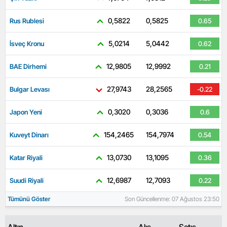
0,5822
0,5825
Rus Rublesi
0.65
5,0214
5,0442
İsveç Kronu
0.62
12,9805
12,9992
BAE Dirhemi
0.21
27,9743
28,2565
Bulgar Levası
-0.22
0,3020
0,3036
Japon Yeni
0.6
154,2465
154,7974
Kuveyt Dinarı
0.54
13,0730
13,1095
Katar Riyali
0.36
12,6987
12,7093
Suudi Riyali
0.22
Tümünü Göster
Son Güncellenme: 07 Ağustos 23:50
Altın
Alış
Satış