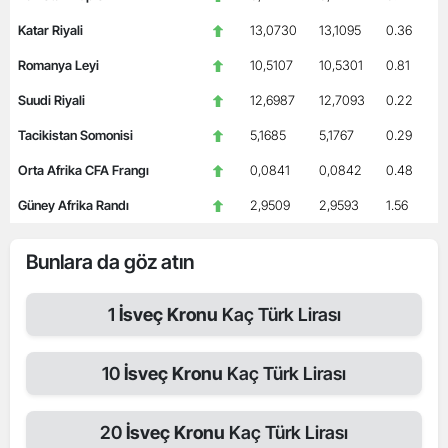
Katar Riyali
13,0730
13,1095
0.36
Romanya Leyi
10,5107
10,5301
0.81
Suudi Riyali
12,6987
12,7093
0.22
Tacikistan Somonisi
5,1685
5,1767
0.29
Orta Afrika CFA Frangı
0,0841
0,0842
0.48
Güney Afrika Randı
2,9509
2,9593
1.56
Bunlara da göz atın
1
İsveç Kronu
Kaç Türk Lirası
10
İsveç Kronu
Kaç Türk Lirası
20
İsveç Kronu
Kaç Türk Lirası