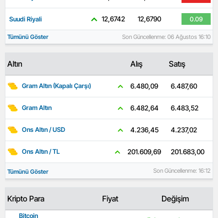
12,6742
12,6790
Suudi Riyali
0.09
Tümünü Göster
Son Güncellenme: 06 Ağustos 16:10
Altın
Alış
Satış
6.487,60
6.480,09
Gram Altın (Kapalı Çarşı)
6.483,52
6.482,64
Gram Altın
4.237,02
4.236,45
Ons Altın / USD
201.683,00
201.609,69
Ons Altın / TL
Son Güncellenme: 16:12
Tümünü Göster
Kripto Para
Fiyat
Değişim
Bitcoin