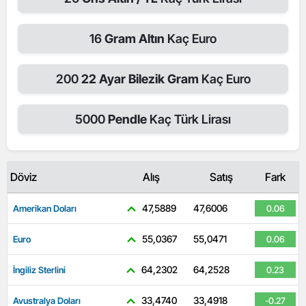
16
Gram Altın
Kaç Euro
200
22 Ayar Bilezik Gram
Kaç Euro
5000
Pendle
Kaç Türk Lirası
Döviz
Alış
Satış
Fark
47,5889
47,6006
Amerikan Doları
0.06
55,0367
55,0471
Euro
0.06
64,2302
64,2528
İngiliz Sterlini
0.23
33,4740
33,4918
Avustralya Doları
-0.27