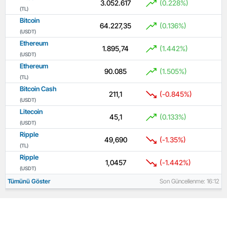
3.052.617
(0.228%)
(TL)
Bitcoin
64.227,35
(0.136%)
(USDT)
Ethereum
1.895,74
(1.442%)
(USDT)
Ethereum
90.085
(1.505%)
(TL)
Bitcoin Cash
211,1
(-0.845%)
(USDT)
Litecoin
45,1
(0.133%)
(USDT)
Ripple
49,690
(-1.35%)
(TL)
Ripple
1,0457
(-1.442%)
(USDT)
Tümünü Göster
Son Güncellenme: 16:12