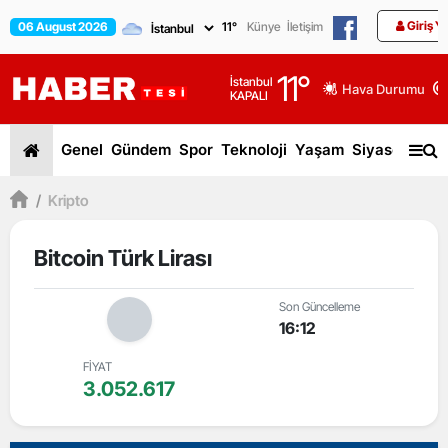
Giriş Y
06 August 2026
11
°
Künye
İletişim
11
°
İstanbul
Hava Durumu
KAPALI
Genel
Gündem
Spor
Teknoloji
Yaşam
Siyaset
Dün
/
Kripto
Bitcoin Türk Lirası
Son Güncelleme
16:12
FİYAT
3.052.617