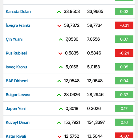
33,9508
33,9665
Kanada Doları
0.02
58,7372
58,7734
İsviçre Frankı
-0.31
7,0530
7,0556
Çin Yuanı
0.07
0,5835
0,5846
Rus Rublesi
-0.24
5,0156
5,0183
İsveç Kronu
0.05
12,9548
12,9648
BAE Dirhemi
0.04
28,0626
28,2946
Bulgar Levası
0.37
0,3018
0,3026
Japon Yeni
0.17
153,7921
154,3397
Kuveyt Dinarı
0.16
12,5752
13,5044
Katar Riyali
-0.07