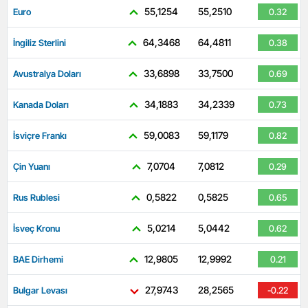
55,1254
55,2510
Euro
0.32
64,3468
64,4811
İngiliz Sterlini
0.38
33,6898
33,7500
Avustralya Doları
0.69
34,1883
34,2339
Kanada Doları
0.73
59,0083
59,1179
İsviçre Frankı
0.82
7,0704
7,0812
Çin Yuanı
0.29
0,5822
0,5825
Rus Rublesi
0.65
5,0214
5,0442
İsveç Kronu
0.62
12,9805
12,9992
BAE Dirhemi
0.21
27,9743
28,2565
Bulgar Levası
-0.22