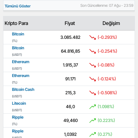
Son Güncellenme: 07 Ağu - 23:59
Tümünü Göster
Kripto Para
Fiyat
Değişim
Bitcoin
3.085.482
(-0.293%)
(TL)
Bitcoin
64.816,85
(-0.254%)
(USDT)
Ethereum
1.915,37
(-0.08%)
(USDT)
Ethereum
91.171
(-0.124%)
(TL)
Bitcoin Cash
215,3
(-0.508%)
(USDT)
Litecoin
46,0
(1.098%)
(USDT)
Ripple
49,460
(0.223%)
(TL)
Ripple
1,0392
(0.27%)
(USDT)