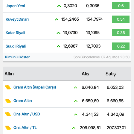
0,3020
0,3036
Japon Yeni
0.6
154,2465
154,7974
Kuveyt Dinarı
0.54
13,0730
13,1095
Katar Riyali
0.36
12,6987
12,7093
Suudi Riyali
0.22
Tümünü Göster
Son Güncellenme: 07 Ağustos 23:50
Altın
Alış
Satış
6.653,03
6.646,84
Gram Altın (Kapalı Çarşı)
6.660,55
6.659,69
Gram Altın
4.342,09
4.341,53
Ons Altın / USD
207.307,01
206.998,51
Ons Altın / TL