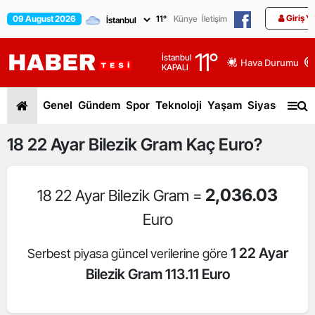
Giriş Y
09 August 2026
11
°
Künye
İletişim
11
°
İstanbul
Hava Durumu
KAPALI
Genel
Gündem
Spor
Teknoloji
Yaşam
Siyaset
Dün
18
22 Ayar Bilezik Gram
Kaç Euro?
2,036.03
18 22 Ayar Bilezik Gram =
Euro
1 22 Ayar
Serbest piyasa güncel verilerine göre
Bilezik Gram 113.11 Euro