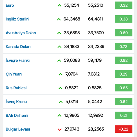
55,1254
55,2510
Euro
0.32
64,3468
64,4811
İngiliz Sterlini
0.38
33,6898
33,7500
Avustralya Doları
0.69
34,1883
34,2339
Kanada Doları
0.73
59,0083
59,1179
İsviçre Frankı
0.82
7,0704
7,0812
Çin Yuanı
0.29
0,5822
0,5825
Rus Rublesi
0.65
5,0214
5,0442
İsveç Kronu
0.62
12,9805
12,9992
BAE Dirhemi
0.21
27,9743
28,2565
Bulgar Levası
-0.22