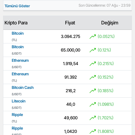
Son Güncellenme: 07 Ağu - 23:59
Tümünü Göster
Kripto Para
Fiyat
Değişim
Bitcoin
3.094.275
(0.052%)
(TL)
Bitcoin
65.000,00
(0.12%)
(USDT)
Ethereum
1.919,54
(0.215%)
(USDT)
Ethereum
91.392
(0.152%)
(TL)
Bitcoin Cash
216,2
(0.185%)
(USDT)
Litecoin
46,0
(1.098%)
(USDT)
Ripple
49,600
(1.702%)
(TL)
Ripple
1,0420
(1.808%)
(USDT)