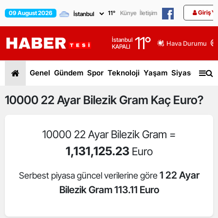
Giriş Y
09 August 2026
11
°
Künye
İletişim
11
°
İstanbul
Hava Durumu
KAPALI
Genel
Gündem
Spor
Teknoloji
Yaşam
Siyaset
Dün
10000
22 Ayar Bilezik Gram
Kaç Euro?
10000 22 Ayar Bilezik Gram =
1,131,125.23
Euro
1 22 Ayar
Serbest piyasa güncel verilerine göre
Bilezik Gram 113.11 Euro