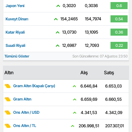
0,3020
0,3036
Japon Yeni
0.6
154,2465
154,7974
Kuveyt Dinarı
0.54
13,0730
13,1095
Katar Riyali
0.36
12,6987
12,7093
Suudi Riyali
0.22
Tümünü Göster
Son Güncellenme: 07 Ağustos 23:50
Altın
Alış
Satış
6.653,03
6.646,84
Gram Altın (Kapalı Çarşı)
6.660,55
6.659,69
Gram Altın
4.342,09
4.341,53
Ons Altın / USD
207.307,01
206.998,51
Ons Altın / TL