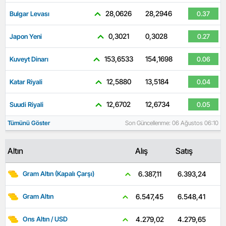
28,0626
28,2946
Bulgar Levası
0.37
0,3021
0,3028
Japon Yeni
0.27
153,6533
154,1698
Kuveyt Dinarı
0.06
12,5880
13,5184
Katar Riyali
0.04
12,6702
12,6734
Suudi Riyali
0.05
Tümünü Göster
Son Güncellenme: 06 Ağustos 06:10
Altın
Alış
Satış
6.393,24
6.387,11
Gram Altın (Kapalı Çarşı)
6.548,41
6.547,45
Gram Altın
4.279,65
4.279,02
Ons Altın / USD