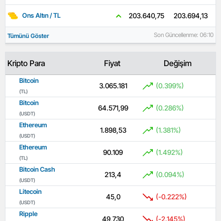
203.694,13
203.640,75
Ons Altın / TL
Son Güncellenme: 06:10
Tümünü Göster
Kripto Para
Fiyat
Değişim
Bitcoin
3.065.181
(0.399%)
(TL)
Bitcoin
64.571,99
(0.286%)
(USDT)
Ethereum
1.898,53
(1.381%)
(USDT)
Ethereum
90.109
(1.492%)
(TL)
Bitcoin Cash
213,4
(0.094%)
(USDT)
Litecoin
45,0
(-0.222%)
(USDT)
Ripple
49,730
(-2.145%)