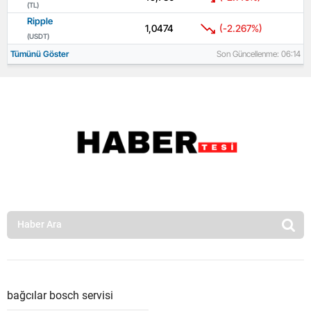
(TL)
Ripple
1,0474
(-2.267%)
(USDT)
Tümünü Göster
Son Güncellenme: 06:14
bağcılar bosch servisi