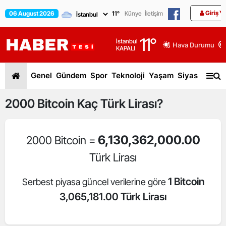
Giriş Y
06 August 2026
11
°
Künye
İletişim
11
°
İstanbul
Hava Durumu
KAPALI
Genel
Gündem
Spor
Teknoloji
Yaşam
Siyaset
Dün
2000
Bitcoin
Kaç Türk Lirası?
6,130,362,000.00
2000 Bitcoin =
Türk Lirası
1 Bitcoin
Serbest piyasa güncel verilerine göre
3,065,181.00 Türk Lirası