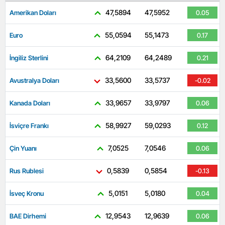
47,5894
47,5952
Amerikan Doları
0.05
55,0594
55,1473
Euro
0.17
64,2109
64,2489
İngiliz Sterlini
0.21
33,5600
33,5737
Avustralya Doları
-0.02
33,9657
33,9797
Kanada Doları
0.06
58,9927
59,0293
İsviçre Frankı
0.12
7,0525
7,0546
Çin Yuanı
0.06
0,5839
0,5854
Rus Rublesi
-0.13
5,0151
5,0180
İsveç Kronu
0.04
12,9543
12,9639
BAE Dirhemi
0.06