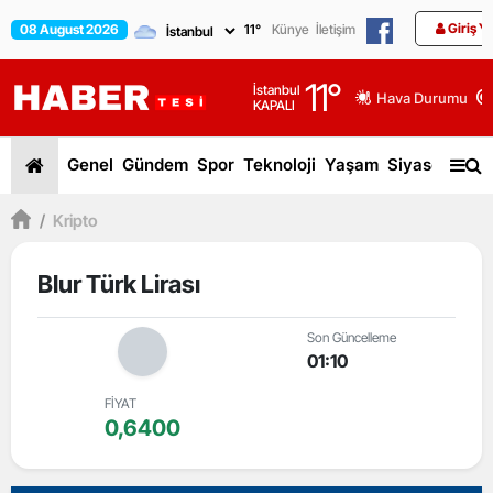
Giriş Y
08 August 2026
11
°
Künye
İletişim
11
°
İstanbul
Hava Durumu
KAPALI
Genel
Gündem
Spor
Teknoloji
Yaşam
Siyaset
Dün
/
Kripto
Blur Türk Lirası
Son Güncelleme
01:10
FİYAT
0,6400