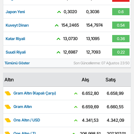
0,3020
0,3036
Japon Yeni
0.6
154,2465
154,7974
Kuveyt Dinarı
0.54
13,0730
13,1095
Katar Riyali
0.36
12,6987
12,7093
Suudi Riyali
0.22
Tümünü Göster
Son Güncellenme: 07 Ağustos 23:50
Altın
Alış
Satış
6.658,99
6.652,80
Gram Altın (Kapalı Çarşı)
6.660,55
6.659,69
Gram Altın
4.342,09
4.341,53
Ons Altın / USD
207.307,01
206.998,51
Ons Altın / TL