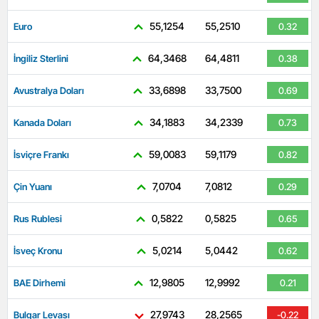
55,1254
55,2510
Euro
0.32
64,3468
64,4811
İngiliz Sterlini
0.38
33,6898
33,7500
Avustralya Doları
0.69
34,1883
34,2339
Kanada Doları
0.73
59,0083
59,1179
İsviçre Frankı
0.82
7,0704
7,0812
Çin Yuanı
0.29
0,5822
0,5825
Rus Rublesi
0.65
5,0214
5,0442
İsveç Kronu
0.62
12,9805
12,9992
BAE Dirhemi
0.21
27,9743
28,2565
Bulgar Levası
-0.22