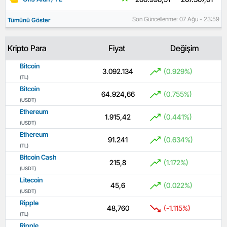
Son Güncellenme: 07 Ağu - 23:59
Tümünü Göster
Kripto Para
Fiyat
Değişim
Bitcoin
3.092.134
(0.929%)
(TL)
Bitcoin
64.924,66
(0.755%)
(USDT)
Ethereum
1.915,42
(0.441%)
(USDT)
Ethereum
91.241
(0.634%)
(TL)
Bitcoin Cash
215,8
(1.172%)
(USDT)
Litecoin
45,6
(0.022%)
(USDT)
Ripple
48,760
(-1.115%)
(TL)
Ripple