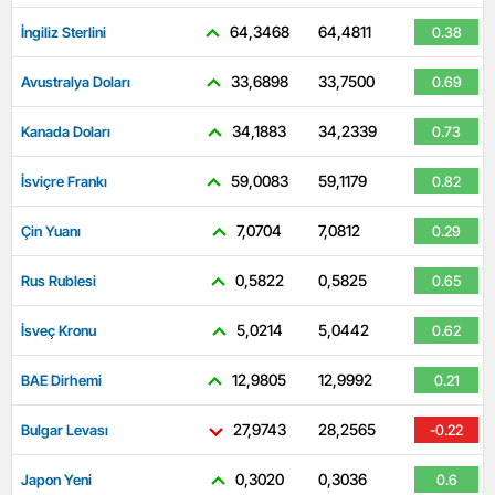
64,3468
64,4811
İngiliz Sterlini
0.38
33,6898
33,7500
Avustralya Doları
0.69
34,1883
34,2339
Kanada Doları
0.73
59,0083
59,1179
İsviçre Frankı
0.82
7,0704
7,0812
Çin Yuanı
0.29
0,5822
0,5825
Rus Rublesi
0.65
5,0214
5,0442
İsveç Kronu
0.62
12,9805
12,9992
BAE Dirhemi
0.21
27,9743
28,2565
Bulgar Levası
-0.22
0,3020
0,3036
Japon Yeni
0.6