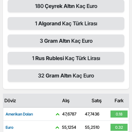
180
Çeyrek Altın
Kaç Euro
1
Algorand
Kaç Türk Lirası
3
Gram Altın
Kaç Euro
1
Rus Rublesi
Kaç Türk Lirası
32
Gram Altın
Kaç Euro
Döviz
Alış
Satış
Fark
47,6787
47,7436
Amerikan Doları
0.18
55,1254
55,2510
Euro
0.32