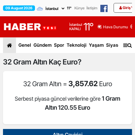
Giriş Y
09 August 2026
11
°
Künye
İletişim
11
°
İstanbul
Hava Durumu
KAPALI
Genel
Gündem
Spor
Teknoloji
Yaşam
Siyaset
Dün
32
Gram Altın
Kaç Euro?
3,857.62
32 Gram Altın =
Euro
1 Gram
Serbest piyasa güncel verilerine göre
Altın 120.55 Euro
Altın Çevirici