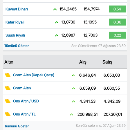
154,2465
154,7974
Kuveyt Dinarı
0.54
13,0730
13,1095
Katar Riyali
0.36
12,6987
12,7093
Suudi Riyali
0.22
Tümünü Göster
Son Güncellenme: 07 Ağustos 23:50
Altın
Alış
Satış
6.653,03
6.646,84
Gram Altın (Kapalı Çarşı)
6.660,55
6.659,69
Gram Altın
4.342,09
4.341,53
Ons Altın / USD
207.307,01
206.998,51
Ons Altın / TL
Son Güncellenme: 07 Ağu - 23:59
Tümünü Göster