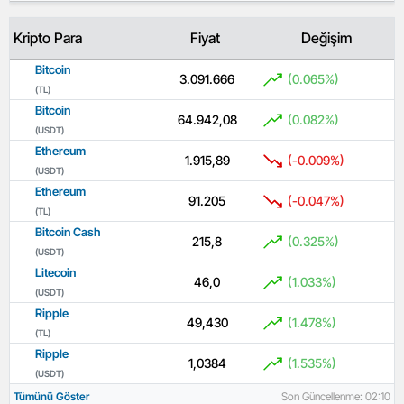
Kripto Para
Fiyat
Değişim
Bitcoin
3.091.666
(0.065%)
(TL)
Bitcoin
64.942,08
(0.082%)
(USDT)
Ethereum
1.915,89
(-0.009%)
(USDT)
Ethereum
91.205
(-0.047%)
(TL)
Bitcoin Cash
215,8
(0.325%)
(USDT)
Litecoin
46,0
(1.033%)
(USDT)
Ripple
49,430
(1.478%)
(TL)
Ripple
1,0384
(1.535%)
(USDT)
Tümünü Göster
Son Güncellenme: 02:10