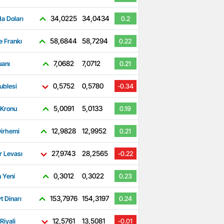
34,0225
34,0434
a Doları
0.2
58,6844
58,7294
e Frankı
0.22
7,0682
7,0712
uanı
0.21
0,5752
0,5780
ublesi
-0.34
5,0091
5,0133
 Kronu
0.19
12,9828
12,9952
irhemi
0.21
27,9743
28,2565
r Levası
-0.22
0,3012
0,3022
 Yeni
0.23
153,7976
154,3197
t Dinarı
0.24
12,5761
13,5081
Riyali
-0.01