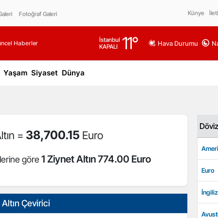
Künye
İlet
aleri
Fotoğraf Galeri
11
°
İstanbul
üncel Haberler
Hava Durumu
Na
KAPALI
Yaşam
Siyaset
Dünya
Dövi
38,700.15
ltın =
Euro
Ameri
1 Ziynet Altın 774.00 Euro
lerine göre
Euro
İngiliz
Altın Çevirici
Avust