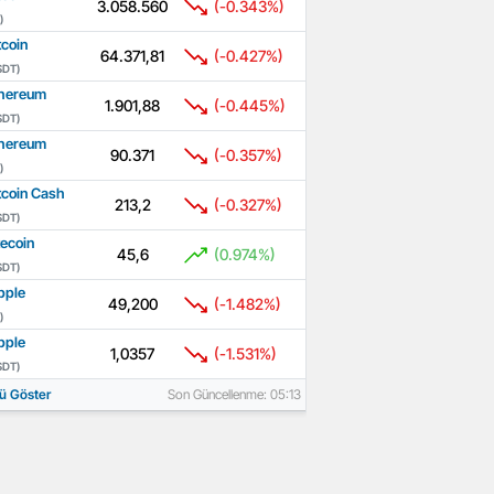
3.058.560
(-0.343%)
)
tcoin
64.371,81
(-0.427%)
SDT)
hereum
1.901,88
(-0.445%)
SDT)
hereum
90.371
(-0.357%)
)
tcoin Cash
213,2
(-0.327%)
SDT)
tecoin
45,6
(0.974%)
SDT)
pple
49,200
(-1.482%)
)
pple
1,0357
(-1.531%)
SDT)
ü Göster
Son Güncellenme: 05:13