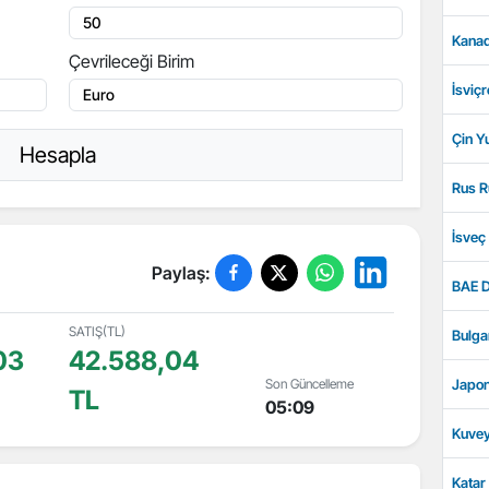
Kanad
Çevrileceği Birim
İsviçr
Çin Y
Hesapla
Rus R
İsveç
Paylaş:
BAE D
SATIŞ(TL)
Bulga
03
42.588,04
Son Güncelleme
Japon
TL
05:09
Kuvey
Katar 