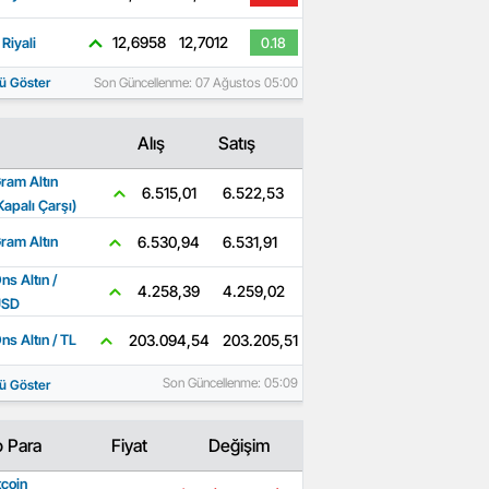
12,6958
12,7012
Riyali
0.18
ü Göster
Son Güncellenme: 07 Ağustos 05:00
Alış
Satış
ram Altın
6.522,53
6.515,01
Kapalı Çarşı)
6.531,91
6.530,94
ram Altın
ns Altın /
4.259,02
4.258,39
USD
203.205,51
203.094,54
ns Altın / TL
Son Güncellenme: 05:09
ü Göster
o Para
Fiyat
Değişim
tcoin