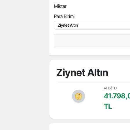
Miktar
Para Birimi
Ziynet Altın
ALIŞ(TL)
41.798,
TL