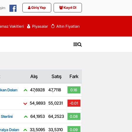
Giriş Yap
Kayıt Ol
işim
maz Vakitleri
Piyasalar
Altın Fiyatları
z
Alış
Satış
Fark
47,6928
47,7118
kan Doları
0.16
54,9893
55,0231
-0.01
64,1953
64,2523
 Sterlini
0.08
33,5095
33,5310
ralya Doları
0.09