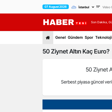
07 August 2026
11
°
Video G
Son Dakika, G
Genel
Gündem
Spor
Teknoloji
50
Ziynet Altın
Kaç Euro?
50 Ziynet A
Serbest piyasa güncel veri