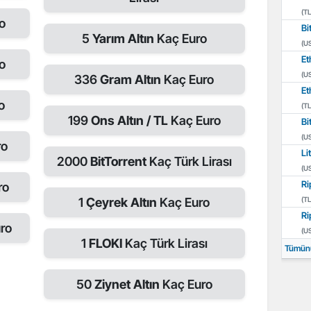
(TL
o
Bi
5
Yarım Altın
Kaç Euro
(U
Et
o
(U
336
Gram Altın
Kaç Euro
Et
o
(TL
199
Ons Altın / TL
Kaç Euro
Bi
(U
ro
Li
2000
BitTorrent
Kaç Türk Lirası
(U
Ri
ro
1
Çeyrek Altın
Kaç Euro
(TL
Ri
ro
(U
1
FLOKI
Kaç Türk Lirası
Tümün
50
Ziynet Altın
Kaç Euro