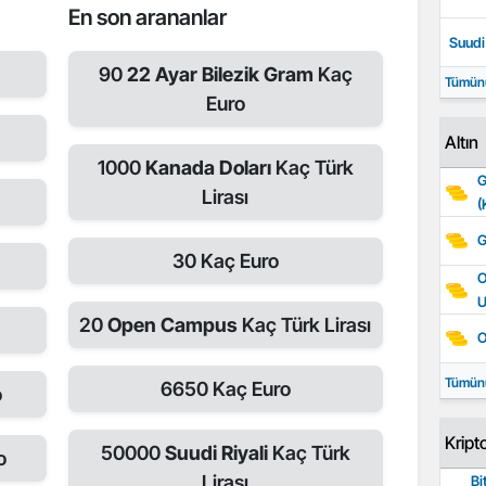
En son arananlar
Suudi 
90
22 Ayar Bilezik Gram
Kaç
Tümün
Euro
Altın
1000
Kanada Doları
Kaç Türk
G
Lirası
(
G
30
Kaç Euro
O
20
Open Campus
Kaç Türk Lirası
o
O
Tümün
6650
Kaç Euro
o
Kript
50000
Suudi Riyali
Kaç Türk
o
Lirası
Bi