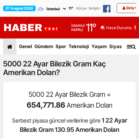
Giriş Y
07 August 2026
11
°
Künye
İletişim
11
°
İstanbul
Hava Durumu
KAPALI
Genel
Gündem
Spor
Teknoloji
Yaşam
Siyaset
Dün
5000
22 Ayar Bilezik Gram
Kaç
Amerikan Doları?
5000 22 Ayar Bilezik Gram =
654,771.86
Amerikan Doları
1 22 Ayar
Serbest piyasa güncel verilerine göre
Bilezik Gram 130.95 Amerikan Doları