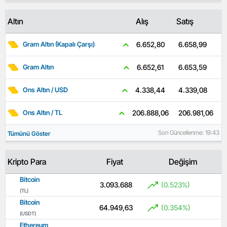
Altın
Alış
Satış
6.658,99
6.652,80
Gram Altın (Kapalı Çarşı)
6.653,59
6.652,61
Gram Altın
4.339,08
4.338,44
Ons Altın / USD
206.981,06
206.888,06
Ons Altın / TL
Son Güncellenme: 19:43
Tümünü Göster
Kripto Para
Fiyat
Değişim
Bitcoin
3.093.688
(0.523%)
(TL)
Bitcoin
64.949,63
(0.354%)
(USDT)
Ethereum