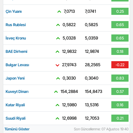
7,0713
7,0741
Çin Yuanı
0.25
0,5822
0,5825
Rus Rublesi
0.65
5,0328
5,0359
İsveç Kronu
0.65
12,9832
12,9874
BAE Dirhemi
0.18
27,9743
28,2565
Bulgar Levası
-0.22
0,3030
0,3040
Japon Yeni
0.83
154,2884
154,8473
Kuveyt Dinarı
0.57
12,5980
13,5316
Katar Riyali
0.16
12,6998
12,7053
Suudi Riyali
0.21
Tümünü Göster
Son Güncellenme: 07 Ağustos 19:40