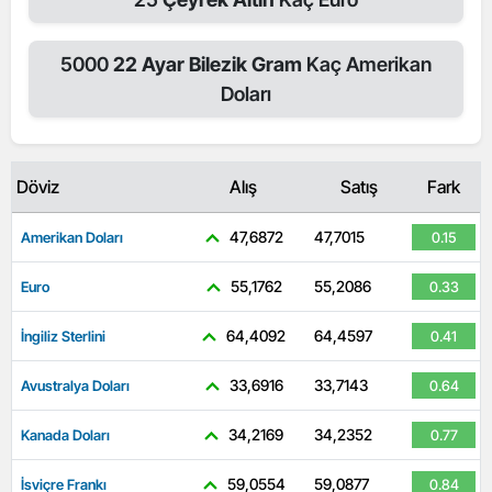
5000
22 Ayar Bilezik Gram
Kaç Amerikan
Doları
Döviz
Alış
Satış
Fark
47,6872
47,7015
Amerikan Doları
0.15
55,1762
55,2086
Euro
0.33
64,4092
64,4597
İngiliz Sterlini
0.41
33,6916
33,7143
Avustralya Doları
0.64
34,2169
34,2352
Kanada Doları
0.77
59,0554
59,0877
İsviçre Frankı
0.84