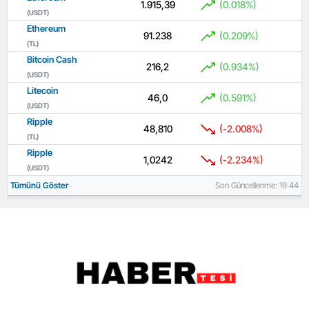
1.915,39
(0.018%)
(USDT)
Ethereum
91.238
(0.209%)
(TL)
Bitcoin Cash
216,2
(0.934%)
(USDT)
Litecoin
46,0
(0.591%)
(USDT)
Ripple
48,810
(-2.008%)
(TL)
Ripple
1,0242
(-2.234%)
(USDT)
Tümünü Göster
Son Güncellenme: 19:44