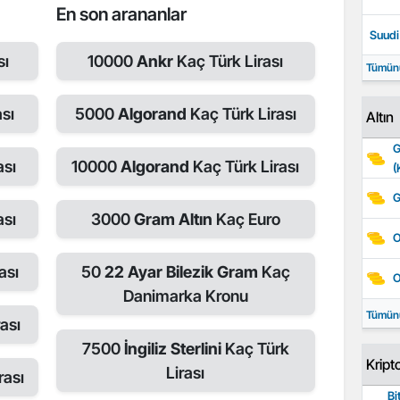
En son arananlar
Suudi 
sı
10000
Ankr
Kaç Türk Lirası
Tümün
sı
5000
Algorand
Kaç Türk Lirası
Altın
G
ası
10000
Algorand
Kaç Türk Lirası
(
G
ası
3000
Gram Altın
Kaç Euro
O
ası
50
22 Ayar Bilezik Gram
Kaç
O
Danimarka Kronu
Tümün
ası
7500
İngiliz Sterlini
Kaç Türk
Kript
Lirası
rası
Bi