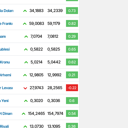
34,1883
34,2339
a Doları
0.73
59,0083
59,1179
e Frankı
0.82
7,0704
7,0812
uanı
0.29
0,5822
0,5825
ublesi
0.65
5,0214
5,0442
 Kronu
0.62
12,9805
12,9992
irhemi
0.21
27,9743
28,2565
r Levası
-0.22
0,3020
0,3036
 Yeni
0.6
154,2465
154,7974
t Dinarı
0.54
13,0730
13,1095
Riyali
0.36