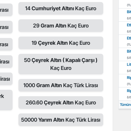
(TL
14
Cumhuriyet Altını
Kaç Euro
rası
Bi
(U
29
Gram Altın
Kaç Euro
Et
rası
(U
Et
19
Çeyrek Altın
Kaç Euro
rası
(TL
Bi
(U
50
Çeyrek Altın ( Kapalı Çarşı )
rası
Li
Kaç Euro
(U
Ri
irası
1000
Gram Altın
Kaç Türk Lirası
(TL
Ri
rk
(U
260.60
Çeyrek Altın
Kaç Euro
Tümün
50000
Yarım Altın
Kaç Türk Lirası