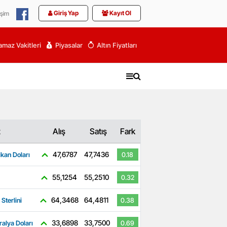
Giriş Yap
Kayıt Ol
işim
maz Vakitleri
Piyasalar
Altın Fiyatları
z
Alış
Satış
Fark
47,6787
47,7436
kan Doları
0.18
55,1254
55,2510
0.32
64,3468
64,4811
 Sterlini
0.38
33,6898
33,7500
ralya Doları
0.69