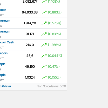
3.092.677
(1.108%)
)
tcoin
64.933,33
(0.863%)
SDT)
hereum
1.914,20
(0.575%)
SDT)
hereum
91.171
(0.818%)
)
tcoin Cash
216,0
(1.266%)
SDT)
tecoin
45,6
(0.044%)
SDT)
pple
49,190
(0.47%)
)
pple
1,0324
(0.155%)
SDT)
ü Göster
Son Güncellenme: 06:11