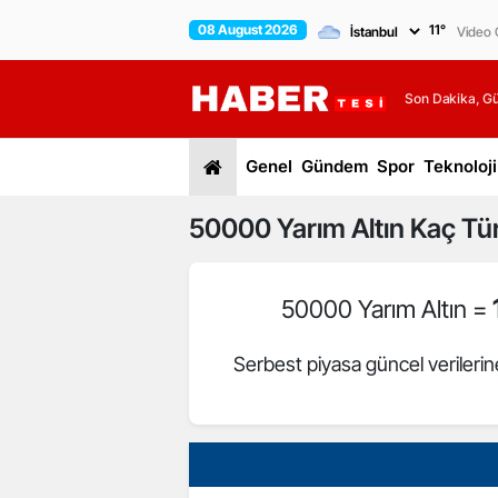
08 August 2026
11
°
Video G
Son Dakika, G
Genel
Gündem
Spor
Teknoloji
50000
Yarım Altın
Kaç Tür
50000 Yarım Altın =
Serbest piyasa güncel verileri