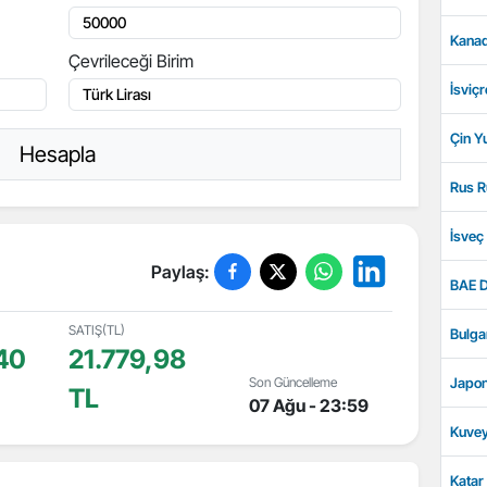
Kanad
Çevrileceği Birim
İsviçr
Çin Y
Hesapla
Rus R
İsveç
Paylaş:
BAE D
SATIŞ(TL)
Bulga
40
21.779,98
Son Güncelleme
Japon
TL
07 Ağu - 23:59
Kuvey
Katar 