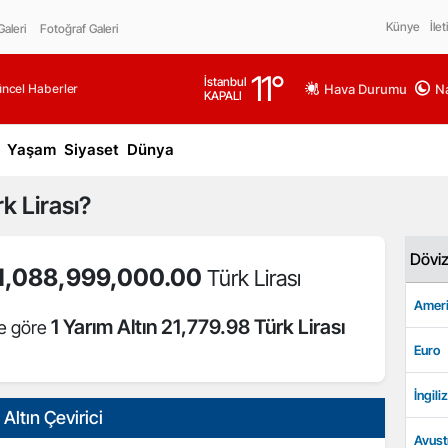
Künye
İlet
aleri
Fotoğraf Galeri
11
°
İstanbul
üncel Haberler
Hava Durumu
Na
KAPALI
Yaşam
Siyaset
Dünya
k Lirası?
Dövi
1,088,999,000.00
Türk Lirası
Ameri
1 Yarım Altın 21,779.98 Türk Lirası
ne göre
Euro
İngiliz
Altın Çevirici
Avust