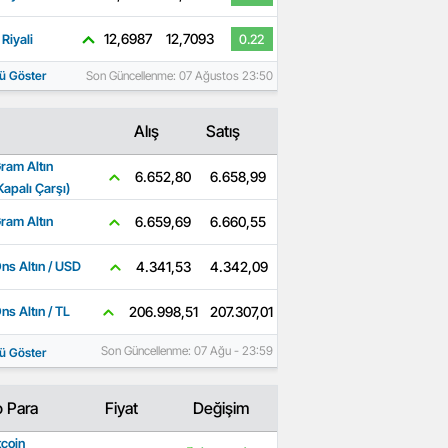
12,6987
12,7093
Riyali
0.22
ü Göster
Son Güncellenme: 07 Ağustos 23:50
Alış
Satış
ram Altın
6.658,99
6.652,80
Kapalı Çarşı)
6.660,55
6.659,69
ram Altın
4.342,09
4.341,53
ns Altın / USD
207.307,01
206.998,51
ns Altın / TL
Son Güncellenme: 07 Ağu - 23:59
ü Göster
o Para
Fiyat
Değişim
tcoin