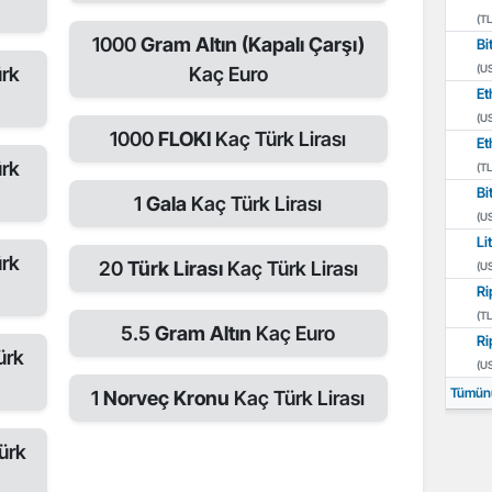
(TL
1000
Gram Altın (Kapalı Çarşı)
Bi
(U
rk
Kaç Euro
Et
(U
1000
FLOKI
Kaç Türk Lirası
Et
rk
(TL
Bi
1
Gala
Kaç Türk Lirası
(U
Li
rk
20
Türk Lirası
Kaç Türk Lirası
(U
Ri
(TL
5.5
Gram Altın
Kaç Euro
Ri
ürk
(U
Tümün
1
Norveç Kronu
Kaç Türk Lirası
ürk