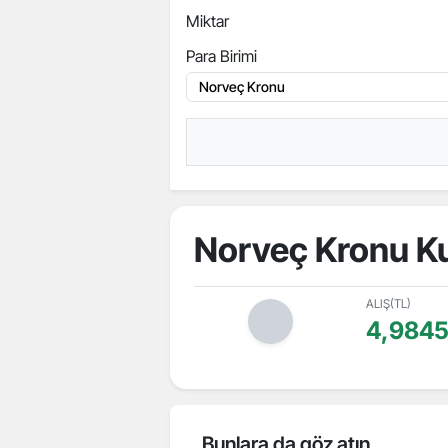
Miktar
Para Birimi
Norveç Kronu K
ALIŞ(TL)
4,9845
Bunlara da göz atın