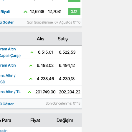
12,6738
12,7081
Riyali
0.12
ü Göster
Son Güncellenme: 07 Ağustos 01:10
Alış
Satış
ram Altın
6.522,53
6.515,01
Kapalı Çarşı)
6.494,12
6.493,02
ram Altın
ns Altın /
4.239,18
4.238,46
USD
202.204,22
201.749,00
ns Altın / TL
Son Güncellenme: 01:13
ü Göster
o Para
Fiyat
Değişim
tcoin