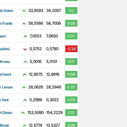
33,9593
34,0357
a Doları
0.1
58,5566
58,7006
e Frankı
0.08
7,0553
7,0650
uanı
0.07
0,5752
0,5780
ublesi
-0.34
5,0016
5,0131
 Kronu
0.11
12,9575
12,9916
irhemi
0.09
28,0626
28,2946
r Levası
0.37
0,2999
0,3022
 Yeni
0.03
153,5090
154,2229
t Dinarı
0.11
12,5774
13,5327
Riyali
0.09