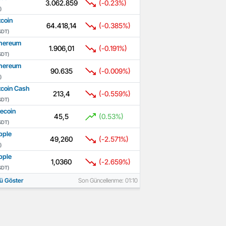
3.062.859
(-0.23%)
)
tcoin
64.418,14
(-0.385%)
SDT)
hereum
1.906,01
(-0.191%)
SDT)
hereum
90.635
(-0.009%)
)
tcoin Cash
213,4
(-0.559%)
SDT)
tecoin
45,5
(0.53%)
SDT)
pple
49,260
(-2.571%)
)
pple
1,0360
(-2.659%)
SDT)
ü Göster
Son Güncellenme: 01:10