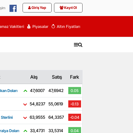
Giriş Yap
Kayıt Ol
işim
maz Vakitleri
Piyasalar
Altın Fiyatları
z
Alış
Satış
Fark
47,6007
47,6942
kan Doları
0.05
54,8237
55,0619
-0.13
63,9555
64,3357
 Sterlini
-0.04
33,4731
33,5314
ralya Doları
0.04