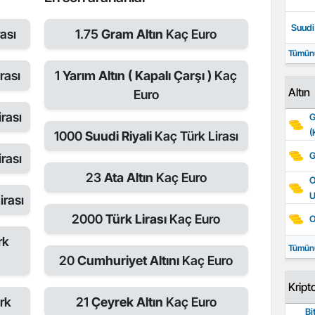
Suudi 
ası
1.75
Gram Altın
Kaç Euro
Tümün
rası
1
Yarım Altın ( Kapalı Çarşı )
Kaç
Altın
Euro
rası
G
(
1000
Suudi Riyali
Kaç Türk Lirası
G
rası
23
Ata Altın
Kaç Euro
O
irası
2000
Türk Lirası
Kaç Euro
O
rk
Tümün
20
Cumhuriyet Altını
Kaç Euro
Kript
rk
21
Çeyrek Altın
Kaç Euro
Bi