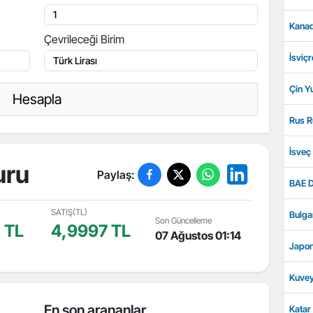
Kanad
Çevrileceği Birim
İsviçr
Çin Y
Hesapla
Rus R
İsveç
uru
Paylaş:
BAE D
SATIŞ(TL)
Bulga
Son Güncelleme
 TL
4,9997 TL
07 Ağustos 01:14
Japon
Kuvey
En son arananlar
Katar 