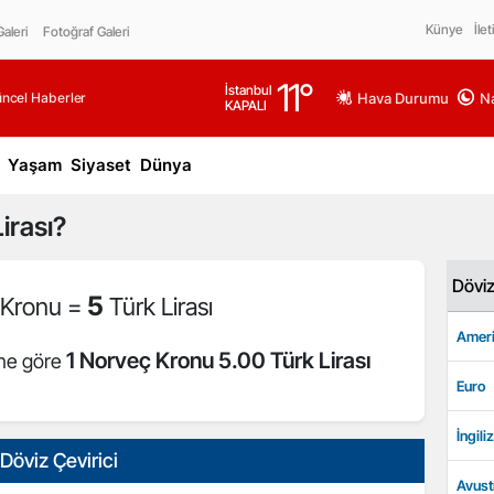
Künye
İlet
aleri
Fotoğraf Galeri
11
°
İstanbul
üncel Haberler
Hava Durumu
Na
KAPALI
Yaşam
Siyaset
Dünya
irası?
Dövi
5
 Kronu =
Türk Lirası
Ameri
1 Norveç Kronu 5.00 Türk Lirası
ine göre
Euro
İngiliz
Döviz Çevirici
Avust