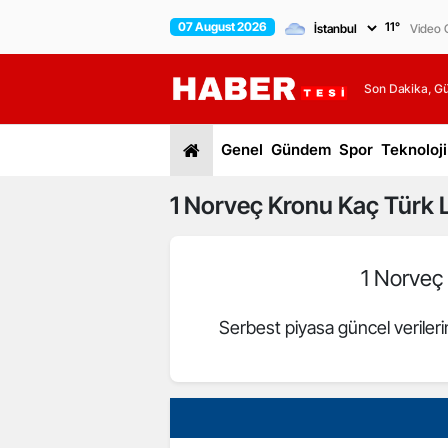
07 August 2026
11
°
Video G
Son Dakika, G
Genel
Gündem
Spor
Teknoloji
1
Norveç Kronu
Kaç Türk L
1 Norveç
Serbest piyasa güncel veriler