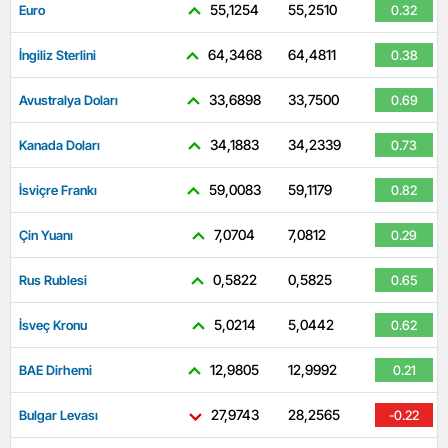
55,1254
55,2510
Euro
0.32
64,3468
64,4811
İngiliz Sterlini
0.38
33,6898
33,7500
Avustralya Doları
0.69
34,1883
34,2339
Kanada Doları
0.73
59,0083
59,1179
İsviçre Frankı
0.82
7,0704
7,0812
Çin Yuanı
0.29
0,5822
0,5825
Rus Rublesi
0.65
5,0214
5,0442
İsveç Kronu
0.62
12,9805
12,9992
BAE Dirhemi
0.21
27,9743
28,2565
Bulgar Levası
-0.22