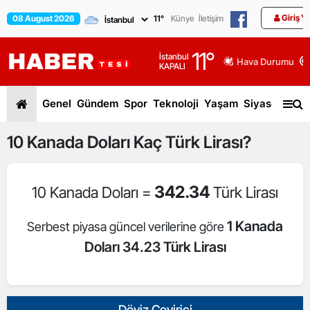
Giriş Y
08 August 2026
11
°
Künye
İletişim
11
°
İstanbul
Hava Durumu
KAPALI
Genel
Gündem
Spor
Teknoloji
Yaşam
Siyaset
Dün
10
Kanada Doları
Kaç Türk Lirası?
342.34
10 Kanada Doları =
Türk Lirası
1 Kanada
Serbest piyasa güncel verilerine göre
Doları 34.23 Türk Lirası
Döviz Çevirici