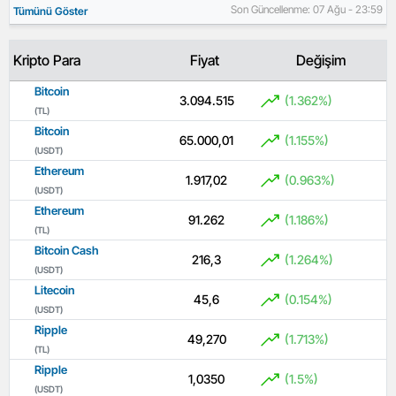
Son Güncellenme: 07 Ağu - 23:59
Tümünü Göster
Kripto Para
Fiyat
Değişim
Bitcoin
3.094.515
(1.362%)
(TL)
Bitcoin
65.000,01
(1.155%)
(USDT)
Ethereum
1.917,02
(0.963%)
(USDT)
Ethereum
91.262
(1.186%)
(TL)
Bitcoin Cash
216,3
(1.264%)
(USDT)
Litecoin
45,6
(0.154%)
(USDT)
Ripple
49,270
(1.713%)
(TL)
Ripple
1,0350
(1.5%)
(USDT)