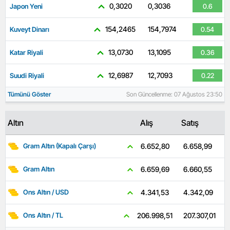
0,3020
0,3036
Japon Yeni
0.6
154,2465
154,7974
Kuveyt Dinarı
0.54
13,0730
13,1095
Katar Riyali
0.36
12,6987
12,7093
Suudi Riyali
0.22
Tümünü Göster
Son Güncellenme: 07 Ağustos 23:50
Altın
Alış
Satış
6.658,99
6.652,80
Gram Altın (Kapalı Çarşı)
6.660,55
6.659,69
Gram Altın
4.342,09
4.341,53
Ons Altın / USD
207.307,01
206.998,51
Ons Altın / TL