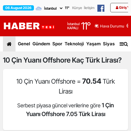
Giriş Y
06 August 2026
11
°
Künye
İletişim
11
°
İstanbul
Hava Durumu
KAPALI
Genel
Gündem
Spor
Teknoloji
Yaşam
Siyaset
Dün
10
Çin Yuanı Offshore
Kaç Türk Lirası?
70.54
10 Çin Yuanı Offshore =
Türk
Lirası
1 Çin
Serbest piyasa güncel verilerine göre
Yuanı Offshore 7.05 Türk Lirası