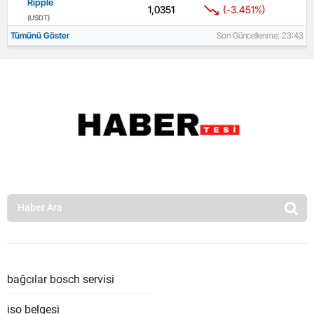
Ripple
1,0351
(-3.451%)
(USDT)
Tümünü Göster
Son Güncellenme: 23:43
bağcılar bosch servisi
iso belgesi