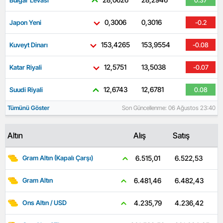
0,3006
0,3016
Japon Yeni
-0.2
153,4265
153,9554
Kuveyt Dinarı
-0.08
12,5751
13,5038
Katar Riyali
-0.07
12,6743
12,6781
Suudi Riyali
0.08
Tümünü Göster
Son Güncellenme: 06 Ağustos 23:40
Altın
Alış
Satış
6.522,53
6.515,01
Gram Altın (Kapalı Çarşı)
6.482,43
6.481,46
Gram Altın
4.236,42
4.235,79
Ons Altın / USD