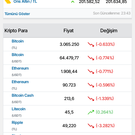
201.634,85
201.582,52
Ons Altın / TL
Son Güncellenme: 23:43
Tümünü Göster
Kripto Para
Fiyat
Değişim
Bitcoin
3.065.250
(-0.633%)
(TL)
Bitcoin
64.479,77
(-0.774%)
(USDT)
Ethereum
1.908,44
(-0.771%)
(USDT)
Ethereum
90.723
(-0.596%)
(TL)
Bitcoin Cash
213,6
(-1.339%)
(USDT)
Litecoin
45,5
(0.264%)
(USDT)
Ripple
49,220
(-3.282%)
(TL)