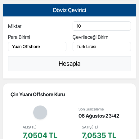
Döviz Çevirici
Miktar
Para Birimi
Çevrileceği Birim
Hesapla
Çin Yuanı Offshore Kuru
Son Güncelleme
06 Ağustos 23:42
ALIŞ(TL)
SATIŞ(TL)
7,0504 TL
7,0535 TL