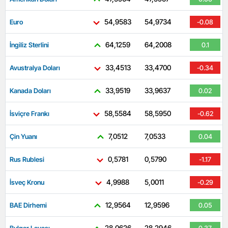
54,9583
54,9734
Euro
-0.08
64,1259
64,2008
İngiliz Sterlini
0.1
33,4513
33,4700
Avustralya Doları
-0.34
33,9519
33,9637
Kanada Doları
0.02
58,5584
58,5950
İsviçre Frankı
-0.62
7,0512
7,0533
Çin Yuanı
0.04
0,5781
0,5790
Rus Rublesi
-1.17
4,9988
5,0011
İsveç Kronu
-0.29
12,9564
12,9596
BAE Dirhemi
0.05
28,0626
28,2946
Bulgar Levası
0.37