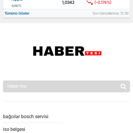
1,0342
(-0.174%)
(USDT)
Tümünü Göster
Son Güncellenme: 12:39
bağcılar bosch servisi
iso belgesi