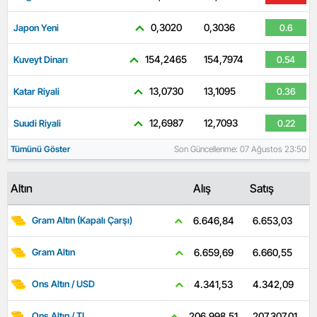
0,3020
0,3036
Japon Yeni
0.6
154,2465
154,7974
Kuveyt Dinarı
0.54
13,0730
13,1095
Katar Riyali
0.36
12,6987
12,7093
Suudi Riyali
0.22
Tümünü Göster
Son Güncellenme: 07 Ağustos 23:50
Altın
Alış
Satış
6.653,03
6.646,84
Gram Altın (Kapalı Çarşı)
6.660,55
6.659,69
Gram Altın
4.342,09
4.341,53
Ons Altın / USD
207.307,01
206.998,51
Ons Altın / TL