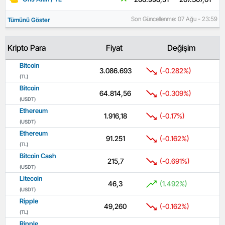
Son Güncellenme: 07 Ağu - 23:59
Tümünü Göster
Kripto Para
Fiyat
Değişim
Bitcoin
3.086.693
(-0.282%)
(TL)
Bitcoin
64.814,56
(-0.309%)
(USDT)
Ethereum
1.916,18
(-0.17%)
(USDT)
Ethereum
91.251
(-0.162%)
(TL)
Bitcoin Cash
215,7
(-0.691%)
(USDT)
Litecoin
46,3
(1.492%)
(USDT)
Ripple
49,260
(-0.162%)
(TL)
Ripple