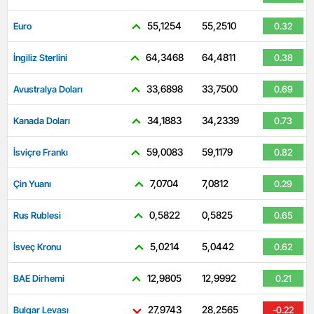
55,1254
55,2510
Euro
0.32
64,3468
64,4811
İngiliz Sterlini
0.38
33,6898
33,7500
Avustralya Doları
0.69
34,1883
34,2339
Kanada Doları
0.73
59,0083
59,1179
İsviçre Frankı
0.82
7,0704
7,0812
Çin Yuanı
0.29
0,5822
0,5825
Rus Rublesi
0.65
5,0214
5,0442
İsveç Kronu
0.62
12,9805
12,9992
BAE Dirhemi
0.21
27,9743
28,2565
Bulgar Levası
-0.22