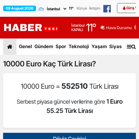
Giriş Y
09 August 2026
11
°
Künye
İletişim
11
°
İstanbul
Hava Durumu
KAPALI
Genel
Gündem
Spor
Teknoloji
Yaşam
Siyaset
Dün
10000
Euro
Kaç Türk Lirası?
552510
10000 Euro =
Türk Lirası
1 Euro
Serbest piyasa güncel verilerine göre
55.25 Türk Lirası
Döviz Çevirici