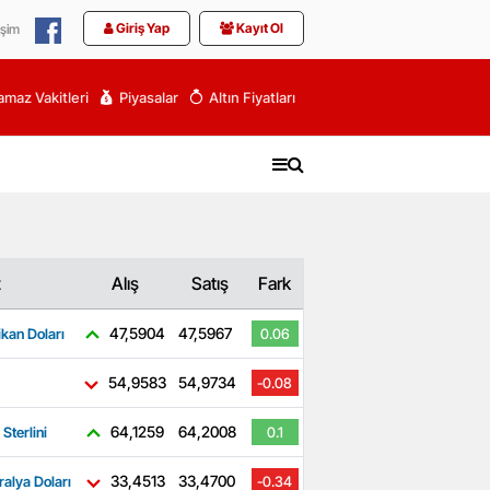
Giriş Yap
Kayıt Ol
işim
maz Vakitleri
Piyasalar
Altın Fiyatları
z
Alış
Satış
Fark
47,5904
47,5967
kan Doları
0.06
54,9583
54,9734
-0.08
64,1259
64,2008
 Sterlini
0.1
33,4513
33,4700
ralya Doları
-0.34