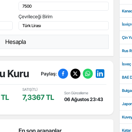
Kanad
Çevrileceği Birim
İsviçr
Çin Y
Hesapla
Rus R
İsveç
u Kuru
Paylaş:
BAE D
SATIŞ(TL)
Bulga
Son Güncelleme
 TL
7,3367 TL
06 Ağustos 23:43
Japon
Kuvey
En son arananlar
Katar 