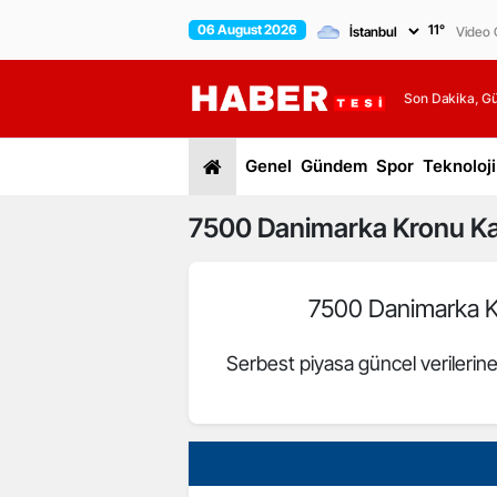
06 August 2026
11
°
Video G
Son Dakika, G
Genel
Gündem
Spor
Teknoloji
7500
Danimarka Kronu
Ka
7500 Danimarka 
Serbest piyasa güncel verilerin