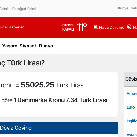
Künye
İlet
aleri
Fotoğraf Galeri
11
°
İstanbul
üncel Haberler
Hava Durumu
Na
KAPALI
Yaşam
Siyaset
Dünya
ç Türk Lirası?
Dövi
55025.25
Kronu =
Türk Lirası
Ameri
1 Danimarka Kronu 7.34 Türk Lirası
e göre
Euro
İngiliz
Döviz Çevirici
Avust