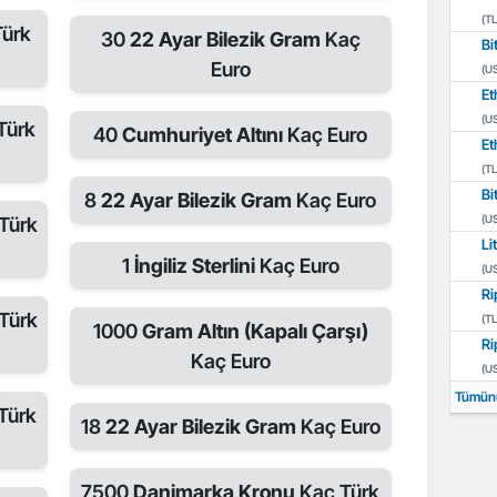
(TL
ürk
30
22 Ayar Bilezik Gram
Kaç
Bi
Euro
(U
Et
(U
Türk
40
Cumhuriyet Altını
Kaç Euro
Et
(TL
Bi
8
22 Ayar Bilezik Gram
Kaç Euro
(U
Türk
Li
1
İngiliz Sterlini
Kaç Euro
(U
Ri
Türk
(TL
1000
Gram Altın (Kapalı Çarşı)
Ri
Kaç Euro
(U
Tümün
Türk
18
22 Ayar Bilezik Gram
Kaç Euro
7500
Danimarka Kronu
Kaç Türk