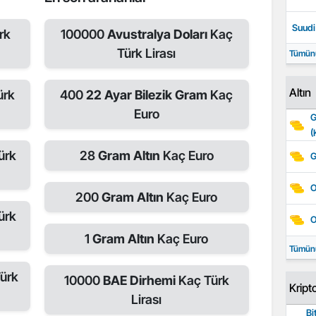
Suudi 
rk
100000
Avustralya Doları
Kaç
Türk Lirası
Tümün
Altın
ürk
400
22 Ayar Bilezik Gram
Kaç
Euro
G
(
ürk
28
Gram Altın
Kaç Euro
G
O
200
Gram Altın
Kaç Euro
ürk
O
1
Gram Altın
Kaç Euro
Tümün
ürk
10000
BAE Dirhemi
Kaç Türk
Kript
Lirası
Bi