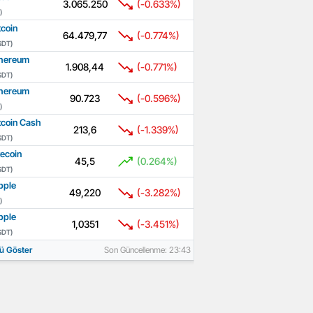
3.065.250
(-0.633%)
)
tcoin
64.479,77
(-0.774%)
SDT)
hereum
1.908,44
(-0.771%)
SDT)
hereum
90.723
(-0.596%)
)
tcoin Cash
213,6
(-1.339%)
SDT)
tecoin
45,5
(0.264%)
SDT)
pple
49,220
(-3.282%)
)
pple
1,0351
(-3.451%)
SDT)
ü Göster
Son Güncellenme: 23:43