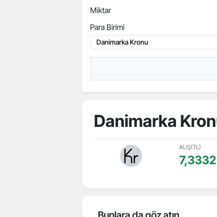
Miktar
Para Birimi
Danimarka Kron
ALIŞ(TL)
7,3332
Bunlara da göz atın