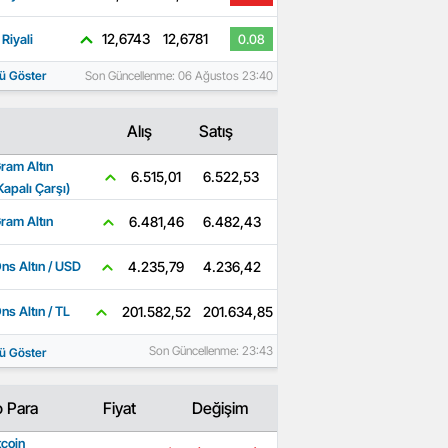
12,6743
12,6781
Riyali
0.08
ü Göster
Son Güncellenme: 06 Ağustos 23:40
Alış
Satış
ram Altın
6.522,53
6.515,01
Kapalı Çarşı)
6.482,43
6.481,46
ram Altın
4.236,42
4.235,79
ns Altın / USD
201.634,85
201.582,52
ns Altın / TL
Son Güncellenme: 23:43
ü Göster
o Para
Fiyat
Değişim
tcoin