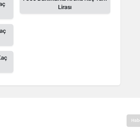
aç
Lirası
aç
aç