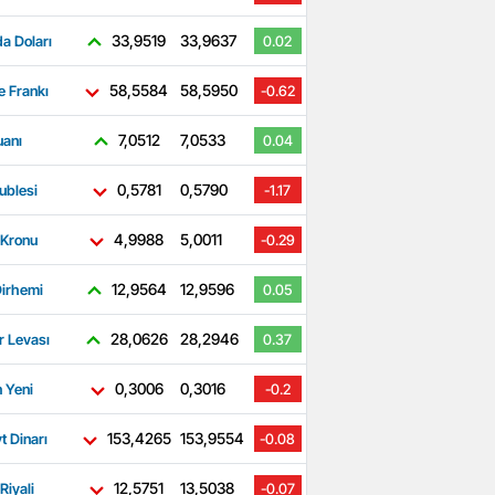
33,9519
33,9637
a Doları
0.02
58,5584
58,5950
e Frankı
-0.62
7,0512
7,0533
uanı
0.04
0,5781
0,5790
ublesi
-1.17
4,9988
5,0011
 Kronu
-0.29
12,9564
12,9596
irhemi
0.05
28,0626
28,2946
r Levası
0.37
0,3006
0,3016
 Yeni
-0.2
153,4265
153,9554
t Dinarı
-0.08
12,5751
13,5038
Riyali
-0.07