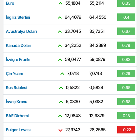
55,1804
55,2114
Euro
0.33
64,4079
64,4550
İngiliz Sterlini
0.4
33,7045
33,7251
Avustralya Doları
0.67
34,2252
34,2389
Kanada Doları
0.79
59,0477
59,0879
İsviçre Frankı
0.83
7,0718
7,0743
Çin Yuanı
0.26
0,5822
0,5824
Rus Rublesi
0.65
5,0330
5,0382
İsveç Kronu
0.68
12,9843
12,9879
BAE Dirhemi
0.18
27,9743
28,2565
Bulgar Levası
-0.22