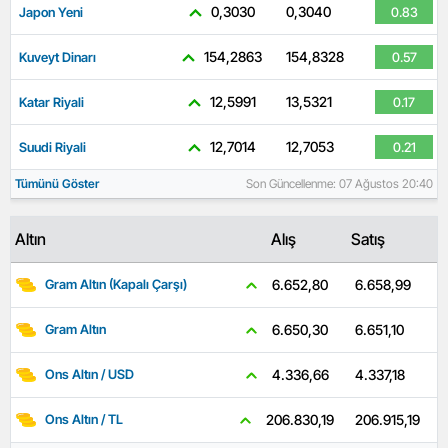
0,3030
0,3040
Japon Yeni
0.83
154,2863
154,8328
Kuveyt Dinarı
0.57
12,5991
13,5321
Katar Riyali
0.17
12,7014
12,7053
Suudi Riyali
0.21
Tümünü Göster
Son Güncellenme: 07 Ağustos 20:40
Altın
Alış
Satış
6.658,99
6.652,80
Gram Altın (Kapalı Çarşı)
6.651,10
6.650,30
Gram Altın
4.337,18
4.336,66
Ons Altın / USD
206.915,19
206.830,19
Ons Altın / TL