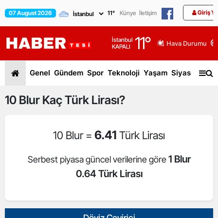
Giriş Y
07 August 2026
11
°
Künye
İletişim
11
°
İstanbul
Hava Durumu
KAPALI
Genel
Gündem
Spor
Teknoloji
Yaşam
Siyaset
Dün
10
Blur
Kaç Türk Lirası?
6.41
10 Blur =
Türk Lirası
1 Blur
Serbest piyasa güncel verilerine göre
0.64 Türk Lirası
Döviz Çevirici