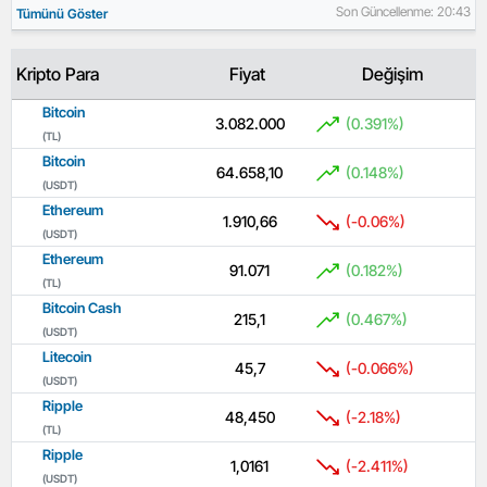
Son Güncellenme: 20:43
Tümünü Göster
Kripto Para
Fiyat
Değişim
Bitcoin
3.082.000
(0.391%)
(TL)
Bitcoin
64.658,10
(0.148%)
(USDT)
Ethereum
1.910,66
(-0.06%)
(USDT)
Ethereum
91.071
(0.182%)
(TL)
Bitcoin Cash
215,1
(0.467%)
(USDT)
Litecoin
45,7
(-0.066%)
(USDT)
Ripple
48,450
(-2.18%)
(TL)
Ripple
1,0161
(-2.411%)
(USDT)