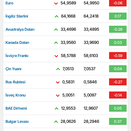
54,9589
54,9950
Euro
-0.06
64,1668
64,2418
İngiliz Sterlini
0.17
33,4696
33,4895
Avustralya Doları
-0.28
33,9560
33,9690
Kanada Doları
0.03
58,5788
58,6103
İsviçre Frankı
-0.59
7,0513
7,0537
Çin Yuanı
0.04
0,5831
0,5846
Rus Rublesi
-0.27
5,0051
5,0097
İsveç Kronu
-0.14
12,9553
12,9607
BAE Dirhemi
0.05
28,0626
28,2946
Bulgar Levası
0.37