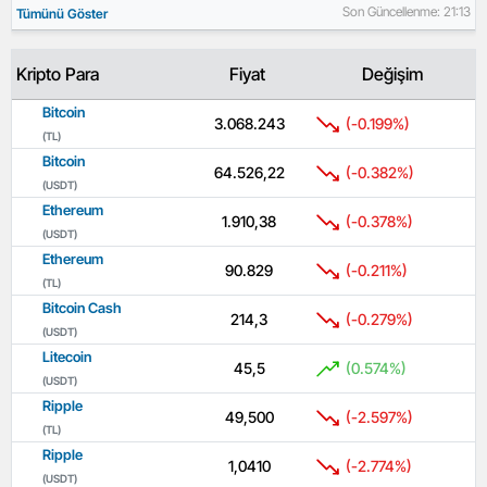
Son Güncellenme: 21:13
Tümünü Göster
Kripto Para
Fiyat
Değişim
Bitcoin
3.068.243
(-0.199%)
(TL)
Bitcoin
64.526,22
(-0.382%)
(USDT)
Ethereum
1.910,38
(-0.378%)
(USDT)
Ethereum
90.829
(-0.211%)
(TL)
Bitcoin Cash
214,3
(-0.279%)
(USDT)
Litecoin
45,5
(0.574%)
(USDT)
Ripple
49,500
(-2.597%)
(TL)
Ripple
1,0410
(-2.774%)
(USDT)