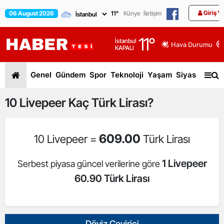
Giriş Y
06 August 2026
11
°
Künye
İletişim
11
°
İstanbul
Hava Durumu
KAPALI
Genel
Gündem
Spor
Teknoloji
Yaşam
Siyaset
Dün
10
Livepeer
Kaç Türk Lirası?
609.00
10 Livepeer =
Türk Lirası
1 Livepeer
Serbest piyasa güncel verilerine göre
60.90 Türk Lirası
Döviz Çevirici