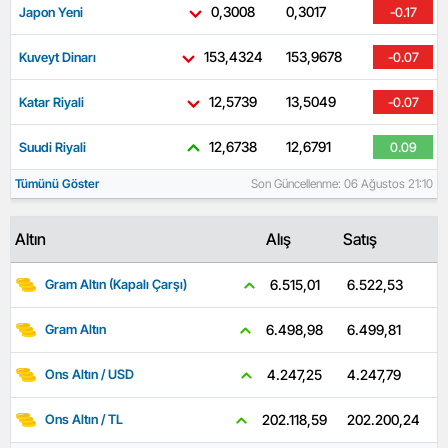
0,3008
0,3017
Japon Yeni
-0.17
153,4324
153,9678
Kuveyt Dinarı
-0.07
12,5739
13,5049
Katar Riyali
-0.07
12,6738
12,6791
Suudi Riyali
0.09
Tümünü Göster
Son Güncellenme: 06 Ağustos 21:10
Altın
Alış
Satış
6.522,53
6.515,01
Gram Altın (Kapalı Çarşı)
6.499,81
6.498,98
Gram Altın
4.247,79
4.247,25
Ons Altın / USD
202.200,24
202.118,59
Ons Altın / TL