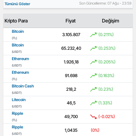
Son Güncellenme: 07 Ağu - 23:59
Tümünü Göster
Kripto Para
Fiyat
Değişim
Bitcoin
3.105.807
(0.211%)
(TL)
Bitcoin
65.232,40
(0.253%)
(USDT)
Ethereum
1.926,18
(0.205%)
(USDT)
Ethereum
91.698
(0.163%)
(TL)
Bitcoin Cash
218,2
(0.23%)
(USDT)
Litecoin
46,5
(1.33%)
(USDT)
Ripple
49,700
(-0.02%)
(TL)
Ripple
1,0435
(0%)
(USDT)