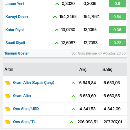
0,3020
0,3036
Japon Yeni
0.6
154,2465
154,7974
Kuveyt Dinarı
0.54
13,0730
13,1095
Katar Riyali
0.36
12,6987
12,7093
Suudi Riyali
0.22
Tümünü Göster
Son Güncellenme: 07 Ağustos 23:50
Altın
Alış
Satış
6.653,03
6.646,84
Gram Altın (Kapalı Çarşı)
6.660,55
6.659,69
Gram Altın
4.342,09
4.341,53
Ons Altın / USD
207.307,01
206.998,51
Ons Altın / TL