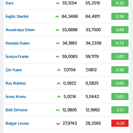
55,1254
55,2510
Euro
0.32
64,3468
64,4811
İngiliz Sterlini
0.38
33,6898
33,7500
Avustralya Doları
0.69
34,1883
34,2339
Kanada Doları
0.73
59,0083
59,1179
İsviçre Frankı
0.82
7,0704
7,0812
Çin Yuanı
0.29
0,5822
0,5825
Rus Rublesi
0.65
5,0214
5,0442
İsveç Kronu
0.62
12,9805
12,9992
BAE Dirhemi
0.21
27,9743
28,2565
Bulgar Levası
-0.22