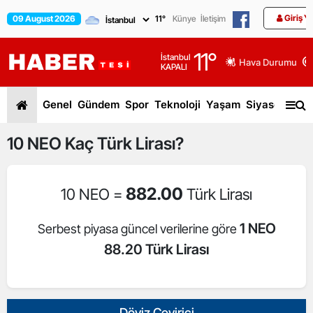
Giriş Y
09 August 2026
11
°
Künye
İletişim
11
°
İstanbul
Hava Durumu
KAPALI
Genel
Gündem
Spor
Teknoloji
Yaşam
Siyaset
Dün
10
NEO
Kaç Türk Lirası?
882.00
10 NEO =
Türk Lirası
1 NEO
Serbest piyasa güncel verilerine göre
88.20 Türk Lirası
Döviz Çevirici