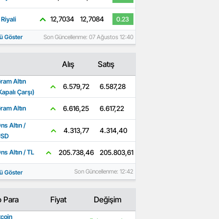
12,7034
12,7084
Riyali
0.23
ü Göster
Son Güncellenme: 07 Ağustos 12:40
Alış
Satış
ram Altın
6.587,28
6.579,72
Kapalı Çarşı)
6.617,22
6.616,25
ram Altın
ns Altın /
4.314,40
4.313,77
USD
205.803,61
205.738,46
ns Altın / TL
Son Güncellenme: 12:42
ü Göster
o Para
Fiyat
Değişim
tcoin