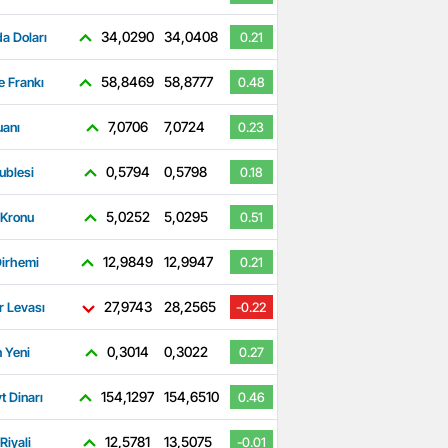
34,0290
34,0408
a Doları
0.21
58,8469
58,8777
e Frankı
0.48
7,0706
7,0724
uanı
0.23
0,5794
0,5798
ublesi
0.18
5,0252
5,0295
 Kronu
0.51
12,9849
12,9947
irhemi
0.21
27,9743
28,2565
r Levası
-0.22
0,3014
0,3022
 Yeni
0.27
154,1297
154,6510
t Dinarı
0.46
12,5781
13,5075
Riyali
-0.01