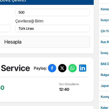
Kanad
İsviçr
Çevrileceği Birim
Çin Y
Hesapla
Rus R
İsveç
BAE D
Service
Paylaş:
Bulga
Son Güncelleme
Japon
50
12:40
Kuvey
Katar 