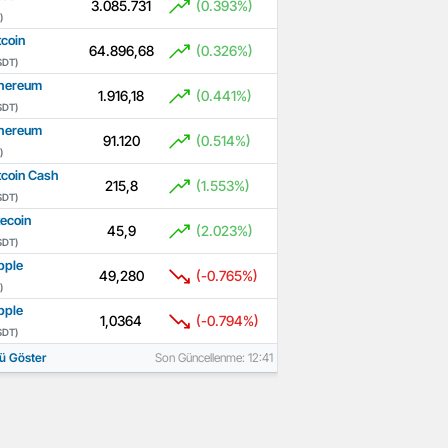
3.085.731
(0.393%)
)
tcoin
64.896,68
(0.326%)
SDT)
hereum
1.916,18
(0.441%)
SDT)
hereum
91.120
(0.514%)
)
tcoin Cash
215,8
(1.553%)
SDT)
tecoin
45,9
(2.023%)
SDT)
pple
49,280
(-0.765%)
)
pple
1,0364
(-0.794%)
SDT)
ü Göster
Son Güncellenme: 12:41