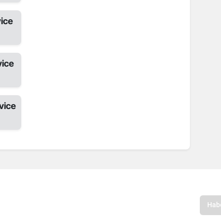
ice
ice
vice