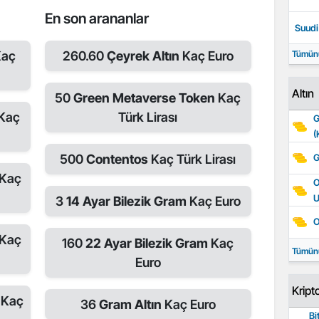
En son arananlar
Suudi 
Kaç
260.60
Çeyrek Altın
Kaç Euro
Tümün
Altın
50
Green Metaverse Token
Kaç
Kaç
Türk Lirası
G
(
500
Contentos
Kaç Türk Lirası
G
Kaç
O
3
14 Ayar Bilezik Gram
Kaç Euro
O
Kaç
160
22 Ayar Bilezik Gram
Kaç
Tümün
Euro
Kript
e
Kaç
36
Gram Altın
Kaç Euro
Bi