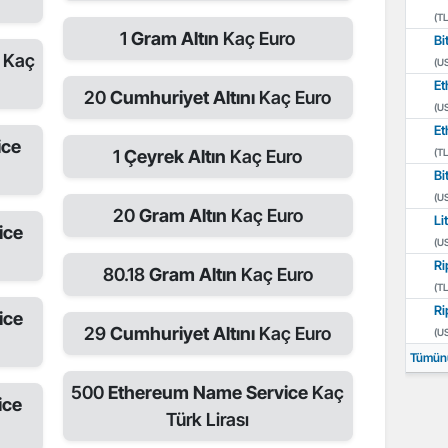
(TL
1
Gram Altın
Kaç Euro
Bi
e
Kaç
(U
Et
20
Cumhuriyet Altını
Kaç Euro
(U
Et
ice
1
Çeyrek Altın
Kaç Euro
(TL
Bi
(U
20
Gram Altın
Kaç Euro
Li
ice
(U
Ri
80.18
Gram Altın
Kaç Euro
(TL
Ri
ice
29
Cumhuriyet Altını
Kaç Euro
(U
Tümün
500
Ethereum Name Service
Kaç
ice
Türk Lirası