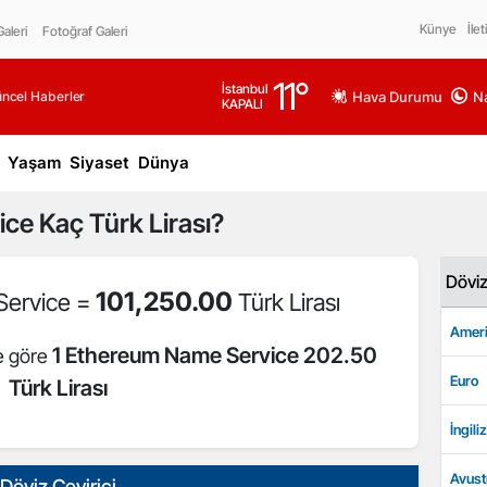
Künye
İlet
aleri
Fotoğraf Galeri
11
°
İstanbul
üncel Haberler
Hava Durumu
Na
KAPALI
Yaşam
Siyaset
Dünya
ice
Kaç Türk Lirası?
Dövi
101,250.00
Service =
Türk Lirası
Ameri
1 Ethereum Name Service 202.50
ne göre
Euro
Türk Lirası
İngiliz
Avust
Döviz Çevirici