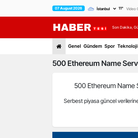
07 August 2026
11
°
Video G
Son Dakika, G
Genel
Gündem
Spor
Teknoloji
500
Ethereum Name Serv
500 Ethereum Name 
Serbest piyasa güncel verileri