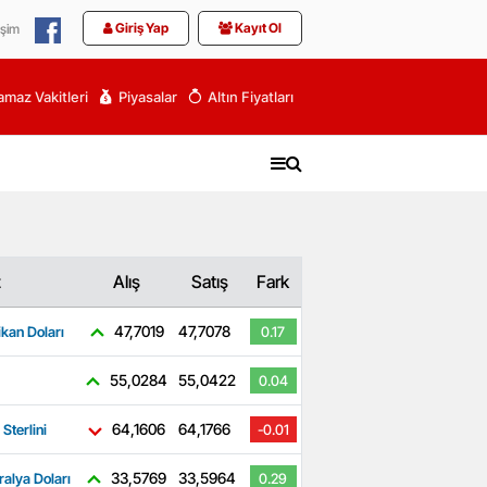
Giriş Yap
Kayıt Ol
işim
maz Vakitleri
Piyasalar
Altın Fiyatları
z
Alış
Satış
Fark
47,7019
47,7078
kan Doları
0.17
55,0284
55,0422
0.04
64,1606
64,1766
 Sterlini
-0.01
33,5769
33,5964
ralya Doları
0.29