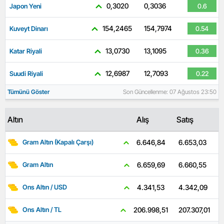
0,3020
0,3036
Japon Yeni
0.6
154,2465
154,7974
Kuveyt Dinarı
0.54
13,0730
13,1095
Katar Riyali
0.36
12,6987
12,7093
Suudi Riyali
0.22
Tümünü Göster
Son Güncellenme: 07 Ağustos 23:50
Altın
Alış
Satış
6.653,03
6.646,84
Gram Altın (Kapalı Çarşı)
6.660,55
6.659,69
Gram Altın
4.342,09
4.341,53
Ons Altın / USD
207.307,01
206.998,51
Ons Altın / TL