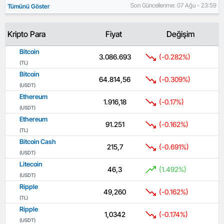
Son Güncellenme: 07 Ağu - 23:59
Tümünü Göster
Kripto Para
Fiyat
Değişim
Bitcoin
3.086.693
(-0.282%)
(TL)
Bitcoin
64.814,56
(-0.309%)
(USDT)
Ethereum
1.916,18
(-0.17%)
(USDT)
Ethereum
91.251
(-0.162%)
(TL)
Bitcoin Cash
215,7
(-0.691%)
(USDT)
Litecoin
46,3
(1.492%)
(USDT)
Ripple
49,260
(-0.162%)
(TL)
Ripple
1,0342
(-0.174%)
(USDT)