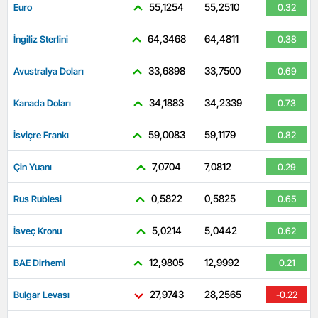
55,1254
55,2510
Euro
0.32
64,3468
64,4811
İngiliz Sterlini
0.38
33,6898
33,7500
Avustralya Doları
0.69
34,1883
34,2339
Kanada Doları
0.73
59,0083
59,1179
İsviçre Frankı
0.82
7,0704
7,0812
Çin Yuanı
0.29
0,5822
0,5825
Rus Rublesi
0.65
5,0214
5,0442
İsveç Kronu
0.62
12,9805
12,9992
BAE Dirhemi
0.21
27,9743
28,2565
Bulgar Levası
-0.22