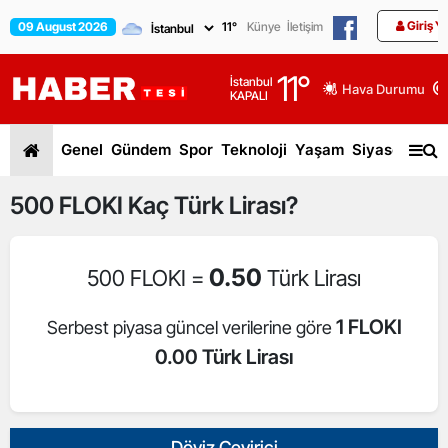
Giriş Y
09 August 2026
11
°
Künye
İletişim
11
°
İstanbul
Hava Durumu
KAPALI
Genel
Gündem
Spor
Teknoloji
Yaşam
Siyaset
Dün
500
FLOKI
Kaç Türk Lirası?
0.50
500 FLOKI =
Türk Lirası
1 FLOKI
Serbest piyasa güncel verilerine göre
0.00 Türk Lirası
Döviz Çevirici