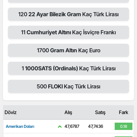
120
22 Ayar Bilezik Gram
Kaç Türk Lirası
11
Cumhuriyet Altını
Kaç İsviçre Frankı
1700
Gram Altın
Kaç Euro
1
1000SATS (Ordinals)
Kaç Türk Lirası
500
FLOKI
Kaç Türk Lirası
Döviz
Alış
Satış
Fark
47,6787
47,7436
Amerikan Doları
0.18