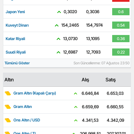
0,3020
0,3036
Japon Yeni
0.6
154,2465
154,7974
Kuveyt Dinarı
0.54
13,0730
13,1095
Katar Riyali
0.36
12,6987
12,7093
Suudi Riyali
0.22
Tümünü Göster
Son Güncellenme: 07 Ağustos 23:50
Altın
Alış
Satış
6.653,03
6.646,84
Gram Altın (Kapalı Çarşı)
6.660,55
6.659,69
Gram Altın
4.342,09
4.341,53
Ons Altın / USD
207.307,01
206.998,51
Ons Altın / TL