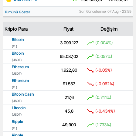
Son Güncellenme: 07 Aug - 23:59
Tümünü Göster
Kripto Para
Fiyat
Değişim
Bitcoin
3.099.127
(0.004%)
(TL)
Bitcoin
65.087,02
(0.057%)
(USDT)
Ethereum
1.922,80
(-0.05%)
(USDT)
Ethereum
91.553
(-0.062%)
(TL)
Bitcoin Cash
217,6
(0.741%)
(USDT)
Litecoin
45,8
(-0.434%)
(USDT)
Ripple
49,900
(1.733%)
(TL)
Ripple