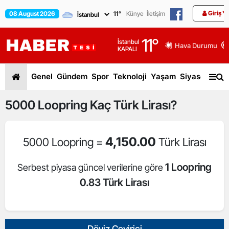
Giriş Y
08 August 2026
11
°
Künye
İletişim
11
°
İstanbul
Hava Durumu
KAPALI
Genel
Gündem
Spor
Teknoloji
Yaşam
Siyaset
Dün
5000
Loopring
Kaç Türk Lirası?
4,150.00
5000 Loopring =
Türk Lirası
1 Loopring
Serbest piyasa güncel verilerine göre
0.83 Türk Lirası
Döviz Çevirici