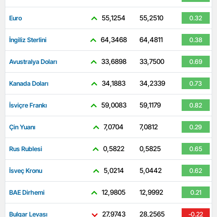
55,1254
55,2510
Euro
0.32
64,3468
64,4811
İngiliz Sterlini
0.38
33,6898
33,7500
Avustralya Doları
0.69
34,1883
34,2339
Kanada Doları
0.73
59,0083
59,1179
İsviçre Frankı
0.82
7,0704
7,0812
Çin Yuanı
0.29
0,5822
0,5825
Rus Rublesi
0.65
5,0214
5,0442
İsveç Kronu
0.62
12,9805
12,9992
BAE Dirhemi
0.21
27,9743
28,2565
Bulgar Levası
-0.22