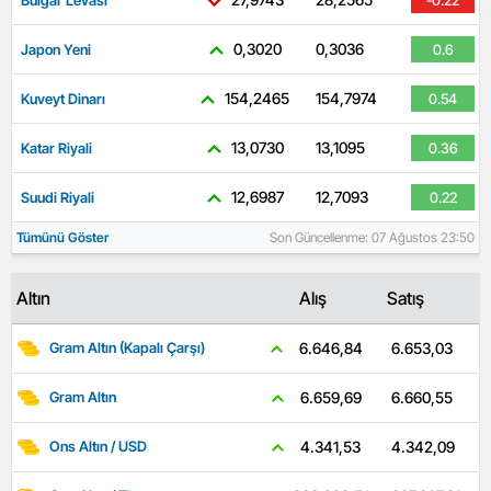
0,3020
0,3036
Japon Yeni
0.6
154,2465
154,7974
Kuveyt Dinarı
0.54
13,0730
13,1095
Katar Riyali
0.36
12,6987
12,7093
Suudi Riyali
0.22
Tümünü Göster
Son Güncellenme: 07 Ağustos 23:50
Altın
Alış
Satış
6.653,03
6.646,84
Gram Altın (Kapalı Çarşı)
6.660,55
6.659,69
Gram Altın
4.342,09
4.341,53
Ons Altın / USD