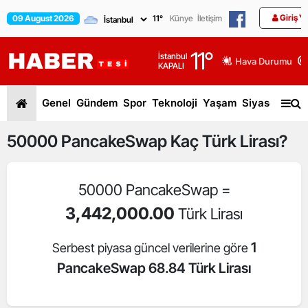
Giriş Y
09 August 2026
11
°
Künye
İletişim
11
°
İstanbul
Hava Durumu
KAPALI
Genel
Gündem
Spor
Teknoloji
Yaşam
Siyaset
Dün
50000
PancakeSwap
Kaç Türk Lirası?
50000 PancakeSwap =
3,442,000.00
Türk Lirası
1
Serbest piyasa güncel verilerine göre
PancakeSwap 68.84 Türk Lirası