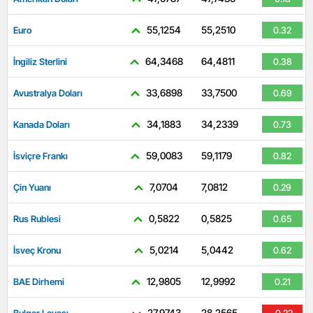
55,1254
55,2510
Euro
0.32
64,3468
64,4811
İngiliz Sterlini
0.38
33,6898
33,7500
Avustralya Doları
0.69
34,1883
34,2339
Kanada Doları
0.73
59,0083
59,1179
İsviçre Frankı
0.82
7,0704
7,0812
Çin Yuanı
0.29
0,5822
0,5825
Rus Rublesi
0.65
5,0214
5,0442
İsveç Kronu
0.62
12,9805
12,9992
BAE Dirhemi
0.21
27,9743
28,2565
Bulgar Levası
-0.22