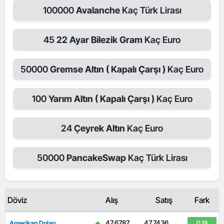
100000
Avalanche
Kaç Türk Lirası
45
22 Ayar Bilezik Gram
Kaç Euro
50000
Gremse Altın ( Kapalı Çarşı )
Kaç Euro
100
Yarım Altın ( Kapalı Çarşı )
Kaç Euro
24
Çeyrek Altın
Kaç Euro
50000
PancakeSwap
Kaç Türk Lirası
Döviz
Alış
Satış
Fark
47,6787
47,7436
Amerikan Doları
0.18