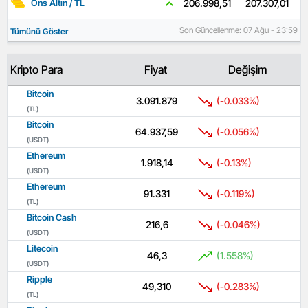
207.307,01
206.998,51
Ons Altın / TL
Son Güncellenme: 07 Ağu - 23:59
Tümünü Göster
Kripto Para
Fiyat
Değişim
Bitcoin
3.091.879
(-0.033%)
(TL)
Bitcoin
64.937,59
(-0.056%)
(USDT)
Ethereum
1.918,14
(-0.13%)
(USDT)
Ethereum
91.331
(-0.119%)
(TL)
Bitcoin Cash
216,6
(-0.046%)
(USDT)
Litecoin
46,3
(1.558%)
(USDT)
Ripple
49,310
(-0.283%)
(TL)