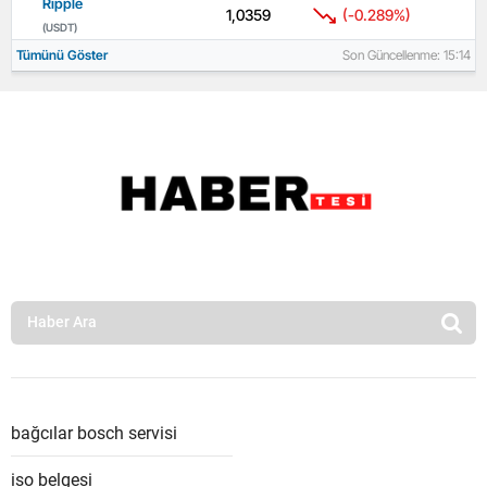
Ripple
1,0359
(-0.289%)
(USDT)
Tümünü Göster
Son Güncellenme: 15:14
bağcılar bosch servisi
iso belgesi