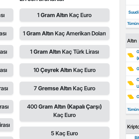
Suudi 
sı
1
Gram Altın
Kaç Euro
Tümün
ası
1
Gram Altın
Kaç Amerikan Doları
Altın
ası
1
Gram Altın
Kaç Türk Lirası
G
(
G
ası
10
Çeyrek Altın
Kaç Euro
O
rası
7
Gremse Altın
Kaç Euro
O
rası
400
Gram Altın (Kapalı Çarşı)
Tümün
Kaç Euro
rası
Kript
5
Kaç Euro
Bi