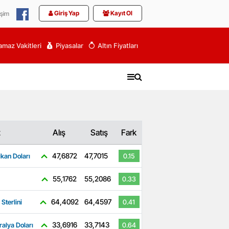
Giriş Yap
Kayıt Ol
işim
maz Vakitleri
Piyasalar
Altın Fiyatları
z
Alış
Satış
Fark
47,6872
47,7015
kan Doları
0.15
55,1762
55,2086
0.33
64,4092
64,4597
 Sterlini
0.41
33,6916
33,7143
ralya Doları
0.64