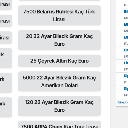
irası
(TL
7500
Belarus Rublesi
Kaç Türk
Bi
(U
Lirası
irası
Et
(U
20
22 Ayar Bilezik Gram
Kaç
irası
Et
Euro
(TL
Bi
rk
(U
25
Çeyrek Altın
Kaç Euro
Li
(U
Ri
5000
22 Ayar Bilezik Gram
Kaç
rk
(TL
Amerikan Doları
Ri
(U
120
22 Ayar Bilezik Gram
Kaç
Tümün
ürk
Euro
7500
ARPA Chain
Kaç Türk Lirası