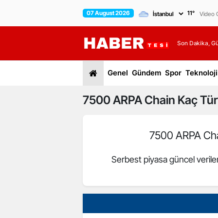
07 August 2026
11
°
Video G
Son Dakika, G
Genel
Gündem
Spor
Teknoloji
7500
ARPA Chain
Kaç Tür
7500 ARPA Ch
Serbest piyasa güncel verile