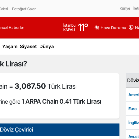
Künye
İlet
aleri
Fotoğraf Galeri
11
°
İstanbul
üncel Haberler
Hava Durumu
Na
KAPALI
Yaşam
Siyaset
Dünya
k Lirası?
Dövi
3,067.50
ain =
Türk Lirası
Ameri
1 ARPA Chain 0.41 Türk Lirası
rine göre
Euro
İngiliz
Döviz Çevirici
Avust