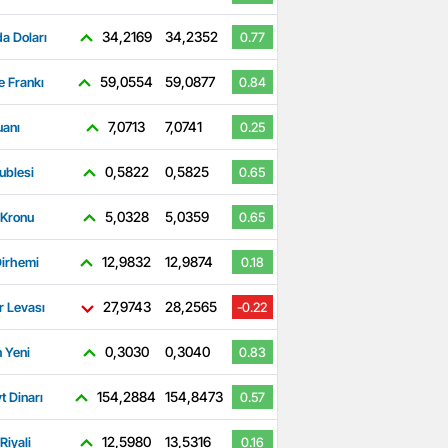
34,2169
34,2352
a Doları
0.77
59,0554
59,0877
e Frankı
0.84
7,0713
7,0741
uanı
0.25
0,5822
0,5825
ublesi
0.65
5,0328
5,0359
 Kronu
0.65
12,9832
12,9874
irhemi
0.18
27,9743
28,2565
r Levası
-0.22
0,3030
0,3040
 Yeni
0.83
154,2884
154,8473
t Dinarı
0.57
12,5980
13,5316
Riyali
0.16