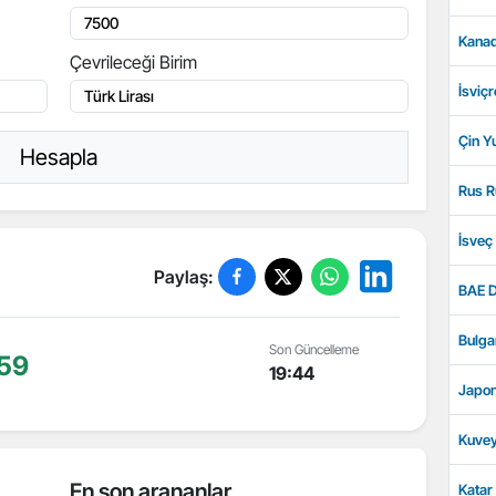
Kanad
Çevrileceği Birim
İsviçr
Çin Y
Hesapla
Rus R
İsveç
Paylaş:
BAE D
Bulga
Son Güncelleme
59
19:44
Japon
Kuvey
En son arananlar
Katar 