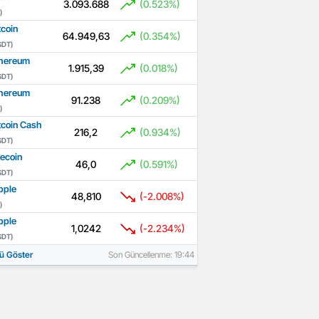
3.093.688
(0.523%)
)
tcoin
64.949,63
(0.354%)
SDT)
hereum
1.915,39
(0.018%)
SDT)
hereum
91.238
(0.209%)
)
tcoin Cash
216,2
(0.934%)
SDT)
tecoin
46,0
(0.591%)
SDT)
pple
48,810
(-2.008%)
)
pple
1,0242
(-2.234%)
SDT)
ü Göster
Son Güncellenme: 19:44