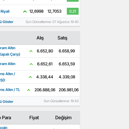
12,6998
12,7053
Riyali
0.21
ü Göster
Son Güncellenme: 07 Ağustos 19:40
Alış
Satış
ram Altın
6.658,99
6.652,80
Kapalı Çarşı)
6.653,59
6.652,61
ram Altın
ns Altın /
4.339,08
4.338,44
USD
206.981,06
206.888,06
ns Altın / TL
Son Güncellenme: 19:43
ü Göster
o Para
Fiyat
Değişim
tcoin